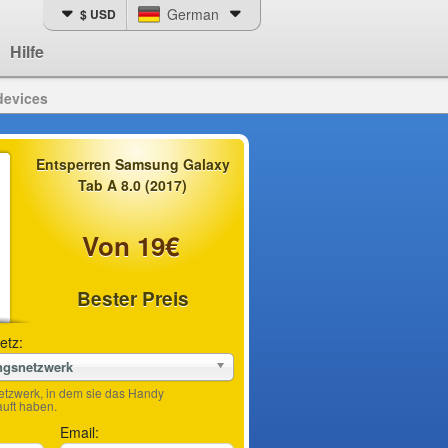
German
$ USD
Hilfe
devices
Entsperren Samsung Galaxy
Tab A 8.0 (2017)
Von 19€
Bester Preis
etz:
ngsnetzwerk
etzwerk, in dem sie das Handy
ft haben.
Email: