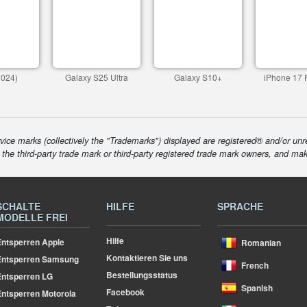
2024)
Galaxy S25 Ultra
Galaxy S10+
iPhone 17 
ice marks (collectively the "Trademarks") displayed are registered® and/or unr
f the third-party trade mark or third-party registered trade mark owners, and ma
SCHALTE
HILFE
SPRACHE
MODELLE FREI
Hilfe
ntsperren Apple
Romanian
Kontaktieren Sie uns
Entsperren Samsung
French
Bestellungsstatus
ntsperren LG
Spanish
Facebook
ntsperren Motorola