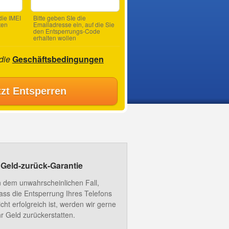
ie IMEI
Bitte geben SIe die
ten
Emailadresse ein, auf die Sie
den Entsperrungs-Code
erhalten wollen
 die
Geschäftsbedingungen
tzt Entsperren
Geld-zurück-Garantie
n dem unwahrscheinlichen Fall,
ass die Entsperrung Ihres Telefons
icht erfolgreich ist, werden wir gerne
hr Geld zurückerstatten.