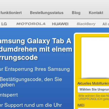
funktioniert
Bestellungsstatus
Blog
Kontakt
All 
Samsung Galaxy Tab A
ndumdrehen mit einem
rrungscode
ur Entsperrung Ihres Samsung
Bestätigungscode, den Sie
ingeben
Aktuelles Mobilfunkn
Wählen Sie Urspru
entsperrt
Bitte wählen Sie das N
URSPRÜNGLICH gekau
der Support rund um die Uhr
IMEI