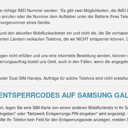
die richtige IMEI Nummer senden. "Es gibt zwei Möglichkeiten, die IM
 anrufen oder die Nummer dem Aufkleber unter der Batterie Ihres Tel
kennungsnummer eines Geräts.
 und den aktuellen Mobilfunkanbieter ein und nicht die, die Sie vorhab
mmten Ländern verkaufen Telefons, die wir NICHT entsperren können. Ü
n nicht erfüllen und uns eine inkorrekte Bestellung senden, können 
errungsauftrag kostet uns Geld, auch in den Fällen, wenn die angeg
er Dual-SIM-Handys. Aufträge für solche Telefons sind nicht erstattu
NTSPERRCODES AUF SAMSUNG GALAXY
, legen Sie eine SIM-Karte von einem anderen Mobilfunknetz in Ihr 
ingeben" oder "Netzwerk Entsperrungs-PIN eingeben" wird angezeigt. 
ollte Ihr Telefon kein Feld für den Entsperrungscode anzeigen, melden Si