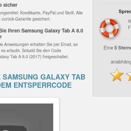
e sicher
Sprec
gsmittel: Kreditkarte, PayPal und Skrill. Alle
-zurück-Garantie gesichert.
W
F
ie Ihren Samsung Galaxy Tab A 8.0
e
e Anweisungen erhalten Sie per Email, so
Eine
5 Stern
z es erlaubt. Sobald Sie den Code
laxy Tab A 8.0 (2017) freigeschaltet.
anabhäng
E SAMSUNG GALAXY TAB
IT DEM ENTSPERRCODE