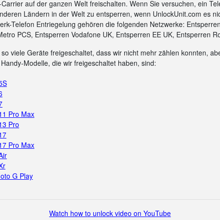
arrier auf der ganzen Welt freischalten. Wenn Sie versuchen, ein Tel
nderen Ländern in der Welt zu entsperren, wenn UnlockUnit.com es ni
rk-Telefon Entriegelung gehören die folgenden Netzwerke: Entsperre
Metro PCS, Entsperren Vodafone UK, Entsperren EE UK, Entsperren Ro
so viele Geräte freigeschaltet, dass wir nicht mehr zählen konnten, aber
Handy-Modelle, die wir freigeschaltet haben, sind:
 5S
6
7
 11 Pro Max
13 Pro
17
 17 Pro Max
Air
Xr
oto G Play
Watch how to unlock video on YouTube