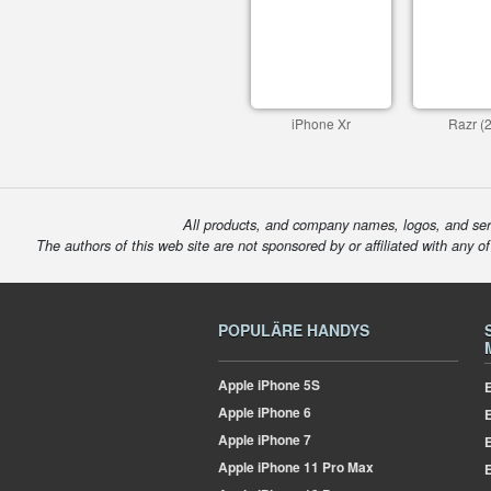
iPhone Xr
Razr (
All products, and company names, logos, and serv
The authors of this web site are not sponsored by or affiliated with any o
POPULÄRE HANDYS
Apple
iPhone 5S
E
Apple
iPhone 6
Apple
iPhone 7
E
Apple
iPhone 11 Pro Max
E