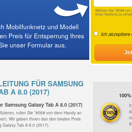
Wählen SIe *#06# um d
Ihres Telefons zu erhal
ach Mobilfunknetz und Modell
Ich akzeptiere
n Preis für Entsperrung Ihres
 Sie unser Formular aus.
Je
EITUNG FÜR SAMSUNG
B A 8.0 (2017)
100% 
hr Samsung Galaxy Tab A 8.0 (2017)
I
d
fizieren, rufen Sie *#06# von dem Handy an
n
mmer). Wir geben Ihnen dan den besten Preis
I
g Galaxy Tab A 8.0 (2017).