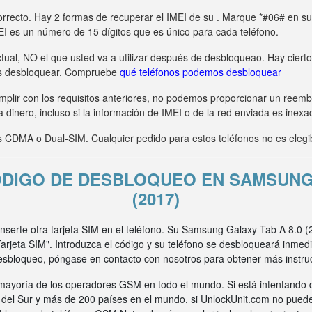
rrecto. Hay 2 formas de recuperar el IMEI de su . Marque *#06# en su t
MEI es un número de 15 dígitos que es único para cada teléfono.
tual, NO el que usted va a utilizar después de desbloqueao. Hay ciert
s desbloquear. Compruebe
qué teléfonos podemos desbloquear
umplir con los requisitos anteriores, no podemos proporcionar un ree
 dinero, incluso si la información de IMEI o de la red enviada es inexa
CDMA o Dual-SIM. Cualquier pedido para estos teléfonos no es elegi
DIGO DE DESBLOQUEO EN SAMSUNG 
(2017)
inserte otra tarjeta SIM en el teléfono. Su Samsung Galaxy Tab A 8.0 (
rjeta SIM". Introduzca el código y su teléfono se desbloqueará inmed
esbloqueo, póngase en contacto con nosotros para obtener más instru
ayoría de los operadores GSM en todo el mundo. Si está intentando 
a del Sur y más de 200 países en el mundo, si UnlockUnit.com no pued