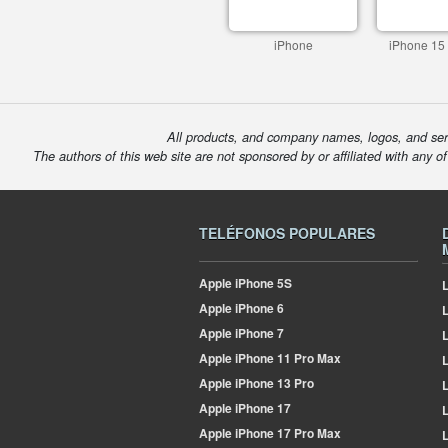
iPhone
iPhone 15
All products, and company names, logos, and serv
The authors of this web site are not sponsored by or affiliated with any o
TELÉFONOS POPULARES
Apple
iPhone 5S
L
Apple
iPhone 6
Apple
iPhone 7
L
Apple
iPhone 11 Pro Max
L
Apple
iPhone 13 Pro
L
Apple
iPhone 17
L
Apple
iPhone 17 Pro Max
L