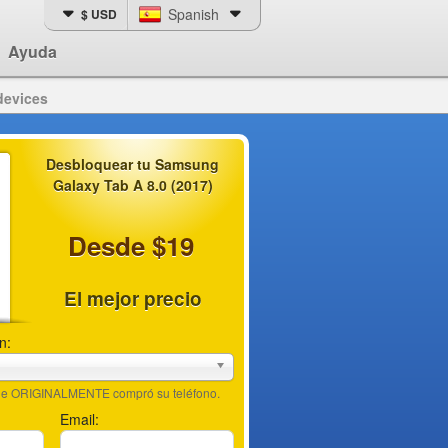
Spanish
$ USD
Ayuda
devices
Desbloquear tu Samsung
Galaxy Tab A 8.0 (2017)
Desde $19
El mejor precio
n:
nde ORIGINALMENTE compró su teléfono.
Email: