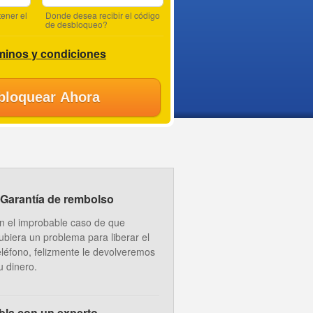
ener el
Donde desea recibir el código
de desbloqueo?
minos y condiciones
bloquear Ahora
Garantía de rembolso
n el improbable caso de que
ubiera un problema para liberar el
eléfono, felizmente le devolveremos
u dinero.
bla con un experto