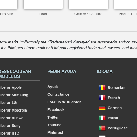
 Pro Max
Bold
Galaxy S23 Ultra
iPhone 11 
ice marks (collectively the "Trademarks") displayed are registered® and/or unr
f the third-party trade mark or third-party registered trade mark owners, and ma
DESBLOQUEAR
PEDIR AYUDA
IDIOMA
MODELOS
Ayuda
iberar Apple
Romanian
Contáctanos
Liberar Samsung
French
Estatus de tu orden
iberar LG
German
Facebook
iberar Motorola
Twitter
iberar Huawei
Italian
Youtube
iberar Sony
Portuguese
Pinterest
iberar HTC