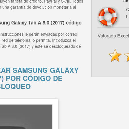
yen tarjeta de crédito, PayPal y Skrill. Todos
n una garantía de devolución monetaria al
C
p
ung Galaxy Tab A 8.0 (2017) código
instrucciones le serán enviadas por correo
Valorado
Exce
 red de telefonía lo permita. Introduzca el
Tab A 8.0 (2017) y éste se desbloqueado de
AR SAMSUNG GALAXY
17) POR CÓDIGO DE
BLOQUEO