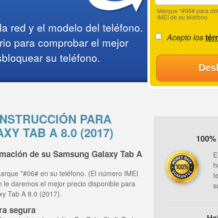
Marque *#06# para obt
IMEI de su teléfono
a red y el modelo del teléfono.
Acepto los
tér
rio para comprobar el mejor
sbloquear su teléfono.
Des
NSTRUCCIÓN PARA
Y TAB A 8.0 (2017)
100% 
ormación de su Samsung Galaxy Tab A
E
h
arque *#06# en su teléfono. (El número IMEI
t
ón le daremos el mejor precio disponible para
s
y Tab A 8.0 (2017).
ra segura
Ha