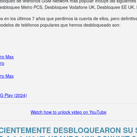
bloqueo de teléfonos GSM Network más popular incluye las siguiente
Desbloquee Metro PCS, Desbloquee Vodafone UK, Desbloquee EE UK,
s en los últimos 7 años que perdimos la cuenta de ellos, pero definit
 modelos de teléfonos populares que hemos desbloqueado son:
Pro Max
Pro
Pro Max
 G Play (2024)
Watch how to unlock video on YouTube
ECIENTEMENTE DESBLOQUEARON SU