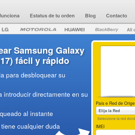
funciona
Estatus de tu orden
Blog
Contacto
All 
ear Samsung Galaxy
17) fácil y rápido
da para desbloquear su
 introducir directamente en su
País e Red de Orige
Elija la Red
queado al instante
Seleccione la red do
tiene cualquier duda
IMEI