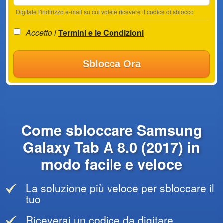
Digitate l'indirizzo e-mail su cui volete ricevere il codice di sblocco
Accetto i
Termini e le Condizioni
Sblocca Ora
Come sbloccare Samsung
Galaxy Tab A 8.0 (2017) in
modo facile e veloce
La soluzione più veloce per sbloccare il
tuo
Riceverai un codice da digitare