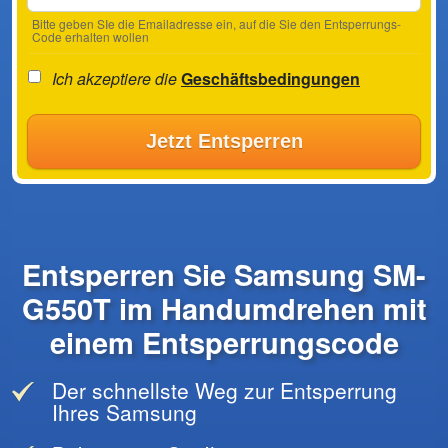
Bitte geben SIe die Emailadresse ein, auf die Sie den Entsperrungs-
Code erhalten wollen
Ich akzeptiere die
Geschäftsbedingungen
Jetzt Entsperren
Entsperren Sie Samsung SM-
G550T im Handumdrehen mit
einem Entsperrungscode
Der schnellste Weg zur Entsperrung
Ihres Samsung