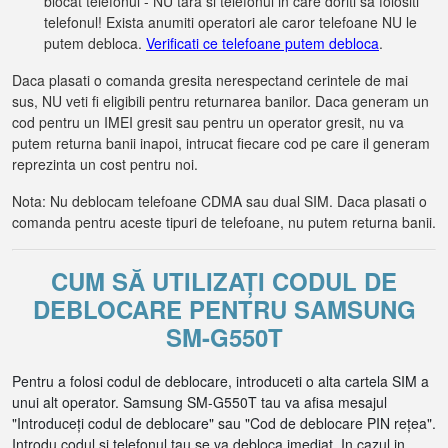
blocat telefonul - NU tara si telefonul in care doriti sa folositi
telefonul! Exista anumiti operatori ale caror telefoane NU le
putem debloca.
Verificati ce telefoane putem debloca
.
Daca plasati o comanda gresita nerespectand cerintele de mai
sus, NU veti fi eligibili pentru returnarea banilor. Daca generam un
cod pentru un IMEI gresit sau pentru un operator gresit, nu va
putem returna banii inapoi, intrucat fiecare cod pe care il generam
reprezinta un cost pentru noi.
Nota: Nu deblocam telefoane CDMA sau dual SIM. Daca plasati o
comanda pentru aceste tipuri de telefoane, nu putem returna banii.
CUM SĂ UTILIZAȚI CODUL DE
DEBLOCARE PENTRU SAMSUNG
SM-G550T
Pentru a folosi codul de deblocare, introduceti o alta cartela SIM a
unui alt operator. Samsung SM-G550T tau va afisa mesajul
"Introduceți codul de deblocare" sau "Cod de deblocare PIN rețea".
Introdu codul si telefonul tau se va debloca imediat. In cazul in