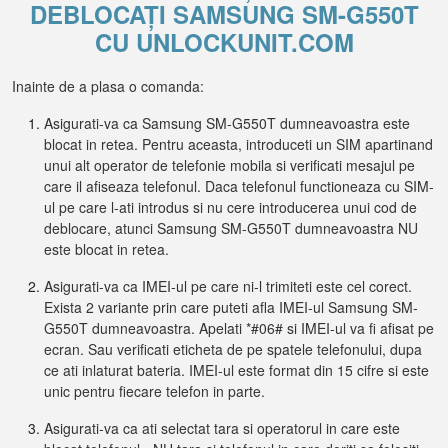
DEBLOCAȚI SAMSUNG SM-G550T
CU UNLOCKUNIT.COM
Inainte de a plasa o comanda:
Asigurati-va ca Samsung SM-G550T dumneavoastra este
blocat in retea. Pentru aceasta, introduceti un SIM apartinand
unui alt operator de telefonie mobila si verificati mesajul pe
care il afiseaza telefonul. Daca telefonul functioneaza cu SIM-
ul pe care l-ati introdus si nu cere introducerea unui cod de
deblocare, atunci Samsung SM-G550T dumneavoastra NU
este blocat in retea.
Asigurati-va ca IMEI-ul pe care ni-l trimiteti este cel corect.
Exista 2 variante prin care puteti afla IMEI-ul Samsung SM-
G550T dumneavoastra. Apelati *#06# si IMEI-ul va fi afisat pe
ecran. Sau verificati eticheta de pe spatele telefonului, dupa
ce ati inlaturat bateria. IMEI-ul este format din 15 cifre si este
unic pentru fiecare telefon in parte.
Asigurati-va ca ati selectat tara si operatorul in care este