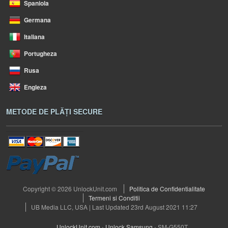
Spaniola
Germana
Italiana
Portugheza
Rusa
Engleza
METODE DE PLĂȚI SECURE
Copyright © 2026 UnlockUnit.com
Politica de Confidentialitate
Termeni si Conditii
UB Media LLC, USA | Last Updated 23rd August 2021 11:27
UnlockUnit.com
›
Unlock Samsung
›
SM-G550T