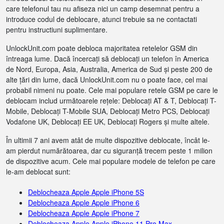
care telefonul tau nu afiseza nici un camp desemnat pentru a
introduce codul de deblocare, atunci trebuie sa ne contactati
pentru instructiuni suplimentare.
UnlockUnit.com poate debloca majoritatea retelelor GSM din
întreaga lume. Dacă încercați să deblocați un telefon în America
de Nord, Europa, Asia, Australia, America de Sud și peste 200 de
alte țări din lume, dacă UnlockUnit.com nu o poate face, cel mai
probabil nimeni nu poate. Cele mai populare retele GSM pe care le
deblocam includ următoarele rețele: Deblocați AT & T, Deblocați T-
Mobile, Deblocați T-Mobile SUA, Deblocați Metro PCS, Deblocați
Vodafone UK, Deblocați EE UK, Deblocați Rogers și multe altele.
În ultimii 7 ani avem atât de multe dispozitive deblocate, încât le-
am pierdut numărătoarea, dar cu siguranță trecem peste 1 milion
de dispozitive acum. Cele mai populare modele de telefon pe care
le-am deblocat sunt:
Deblocheaza Apple Apple iPhone 5S
Deblocheaza Apple Apple iPhone 6
Deblocheaza Apple Apple iPhone 7
Deblocheaza Apple Apple iPhone 11 Pro Max