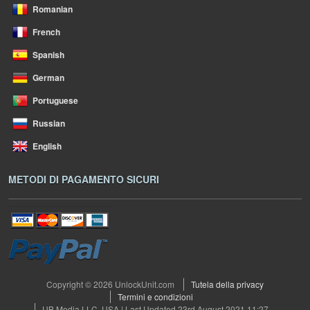
Romanian
French
Spanish
German
Portuguese
Russian
English
METODI DI PAGAMENTO SICURI
Copyright © 2026 UnlockUnit.com
Tutela della privacy
Termini e condizioni
UB Media LLC, USA | Last Updated 23rd August 2021 11:27