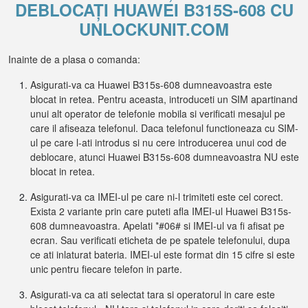
DEBLOCAȚI HUAWEI B315S-608 CU
UNLOCKUNIT.COM
Inainte de a plasa o comanda:
Asigurati-va ca Huawei B315s-608 dumneavoastra este
blocat in retea. Pentru aceasta, introduceti un SIM apartinand
unui alt operator de telefonie mobila si verificati mesajul pe
care il afiseaza telefonul. Daca telefonul functioneaza cu SIM-
ul pe care l-ati introdus si nu cere introducerea unui cod de
deblocare, atunci Huawei B315s-608 dumneavoastra NU este
blocat in retea.
Asigurati-va ca IMEI-ul pe care ni-l trimiteti este cel corect.
Exista 2 variante prin care puteti afla IMEI-ul Huawei B315s-
608 dumneavoastra. Apelati *#06# si IMEI-ul va fi afisat pe
ecran. Sau verificati eticheta de pe spatele telefonului, dupa
ce ati inlaturat bateria. IMEI-ul este format din 15 cifre si este
unic pentru fiecare telefon in parte.
Asigurati-va ca ati selectat tara si operatorul in care este