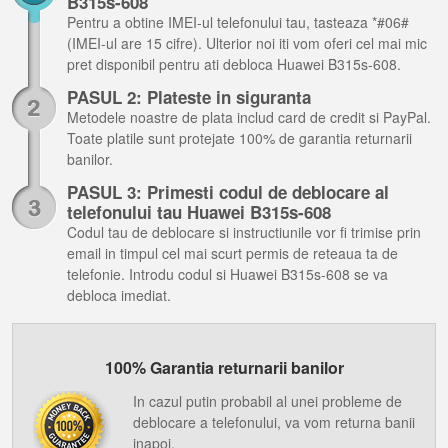
B315s-608
Pentru a obtine IMEI-ul telefonului tau, tasteaza *#06#
(IMEI-ul are 15 cifre). Ulterior noi iti vom oferi cel mai mic
pret disponibil pentru ati debloca Huawei B315s-608.
PASUL 2: Plateste in siguranta
Metodele noastre de plata includ card de credit si PayPal.
Toate platile sunt protejate 100% de garantia returnarii
banilor.
PASUL 3: Primesti codul de deblocare al
telefonului tau Huawei B315s-608
Codul tau de deblocare si instructiunile vor fi trimise prin
email in timpul cel mai scurt permis de reteaua ta de
telefonie. Introdu codul si Huawei B315s-608 se va
debloca imediat.
100% Garantia returnarii banilor
In cazul putin probabil al unei probleme de
deblocare a telefonului, va vom returna banii
inapoi.