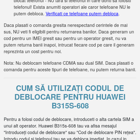
blocat telefonul - NU tara si telefonul in care doriti sa folositi
telefonul! Exista anumiti operatori ale caror telefoane NU le
putem debloca.
Verificati ce telefoane putem debloca
.
Daca plasati o comanda gresita nerespectand cerintele de mai
sus, NU veti fi eligibili pentru returnarea banilor. Daca generam un
cod pentru un IMEI gresit sau pentru un operator gresit, nu va
putem returna banii inapoi, intrucat fiecare cod pe care il generam
reprezinta un cost pentru noi.
Nota: Nu deblocam telefoane CDMA sau dual SIM. Daca plasati o
comanda pentru aceste tipuri de telefoane, nu putem returna banii.
CUM SĂ UTILIZAȚI CODUL DE
DEBLOCARE PENTRU HUAWEI
B315S-608
Pentru a folosi codul de deblocare, introduceti o alta cartela SIM a
unui alt operator. Huawei B315s-608 tau va afisa mesajul
"Introduceți codul de deblocare" sau "Cod de deblocare PIN rețea".
Introdu codul si telefonul tau se va debloca imediat. In cazul in