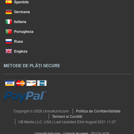
Spaniola
Germana
Italiana
Portugheza
Rusa
Engleza
METODE DE PLĂȚI SECURE
Copyright © 2026 UnlockUnit.com
Politica de Confidentialitate
Termeni si Conditii
UB Media LLC, USA | Last Updated 23rd August 2021 11:27
UnlockUnit.com
›
Unlock Huawei
›
B315s-608