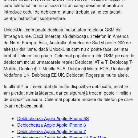
care telefonul tau nu afiseza nici un camp desemnat pentru a
introduce codul de deblocare, atunci trebuie sa ne contactati
pentru instructiuni suplimentare.
UnlockUnit.com poate debloca majoritatea retelelor GSM din
întreaga lume. Dacă încercați să deblocați un telefon în America
de Nord, Europa, Asia, Australia, America de Sud și peste 200 de
alte țări din lume, dacă UnlockUnit.com nu o poate face, cel mai
probabil nimeni nu poate. Cele mai populare retele GSM pe care le
deblocam includ următoarele rețele: Deblocați AT & T, Deblocați T-
Mobile, Deblocați T-Mobile SUA, Deblocați Metro PCS, Deblocați
Vodafone UK, Deblocați EE UK, Deblocați Rogers și multe altele.
În ultimii 7 ani avem atât de multe dispozitive deblocate, încât le-
am pierdut numărătoarea, dar cu siguranță trecem peste 1 milion
de dispozitive acum. Cele mai populare modele de telefon pe care
le-am deblocat sunt:
Deblocheaza Apple Apple iPhone 5S
Deblocheaza Apple Apple iPhone 6
Deblocheaza Apple Apple iPhone 7
Deblocheaza Apple Apple iPhone 11 Pro Max