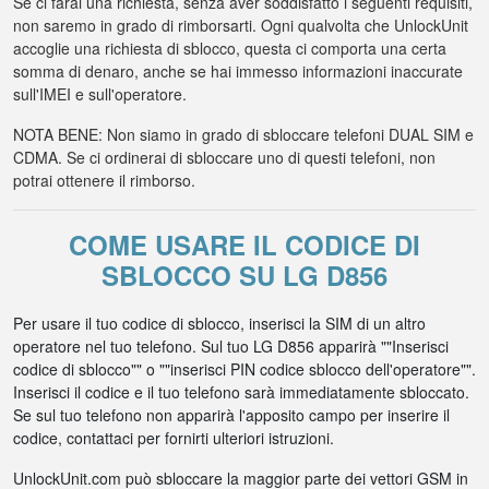
Se ci farai una richiesta, senza aver soddisfatto i seguenti requisiti,
non saremo in grado di rimborsarti. Ogni qualvolta che UnlockUnit
accoglie una richiesta di sblocco, questa ci comporta una certa
somma di denaro, anche se hai immesso informazioni inaccurate
sull'IMEI e sull'operatore.
NOTA BENE: Non siamo in grado di sbloccare telefoni DUAL SIM e
CDMA. Se ci ordinerai di sbloccare uno di questi telefoni, non
potrai ottenere il rimborso.
COME USARE IL CODICE DI
SBLOCCO SU LG D856
Per usare il tuo codice di sblocco, inserisci la SIM di un altro
operatore nel tuo telefono. Sul tuo LG D856 apparirà ""Inserisci
codice di sblocco"" o ""inserisci PIN codice sblocco dell'operatore"".
Inserisci il codice e il tuo telefono sarà immediatamente sbloccato.
Se sul tuo telefono non apparirà l'apposito campo per inserire il
codice, contattaci per fornirti ulteriori istruzioni.
UnlockUnit.com può sbloccare la maggior parte dei vettori GSM in