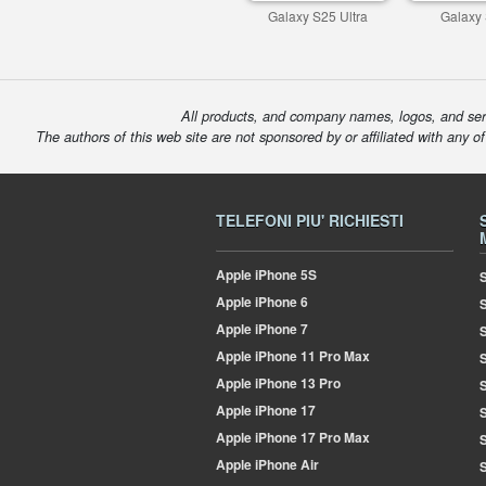
Galaxy S25 Ultra
Galaxy
All products, and company names, logos, and serv
The authors of this web site are not sponsored by or affiliated with any o
TELEFONI PIU' RICHIESTI
Apple
iPhone 5S
S
Apple
iPhone 6
Apple
iPhone 7
S
Apple
iPhone 11 Pro Max
S
Apple
iPhone 13 Pro
S
Apple
iPhone 17
S
Apple
iPhone 17 Pro Max
Apple
iPhone Air
S