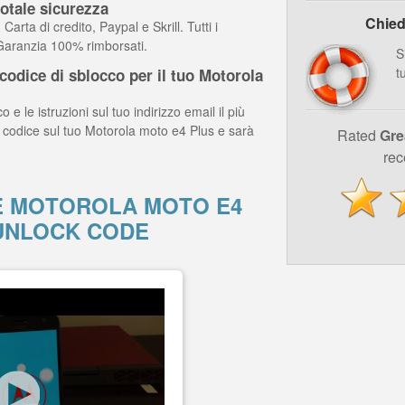
otale sicurezza
Chied
arta di credito, Paypal e Skrill. Tutti i
 Garanzia 100% rimborsati.
S
t
odice di sblocco per il tuo Motorola
o e le istruzioni sul tuo indirizzo email il più
l codice sul tuo Motorola moto e4 Plus e sarà
Rated
Gre
rec
 MOTOROLA MOTO E4
UNLOCK CODE