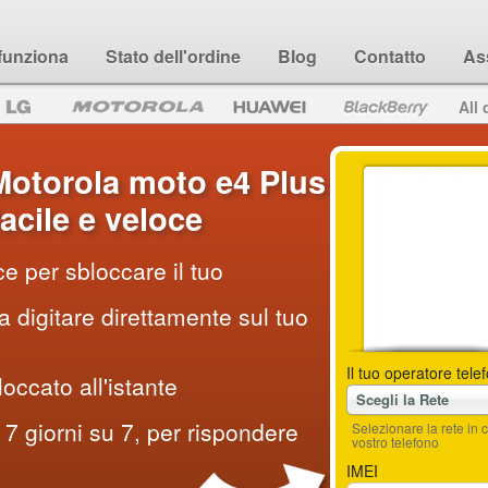
funziona
Stato dell'ordine
Blog
Contatto
As
All 
otorola moto e4 Plus
acile e veloce
e per sbloccare il tuo
 digitare direttamente sul tuo
Il tuo operatore tele
loccato all'istante
Scegli la Rete
7 giorni su 7, per rispondere
Selezionare la rete i
vostro telefono
IMEI