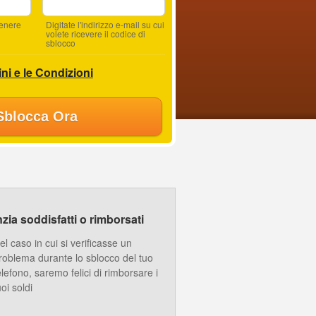
tenere
Digitate l'indirizzo e-mail su cui
volete ricevere il codice di
sblocco
ni e le Condizioni
Sblocca Ora
ia soddisfatti o rimborsati
el caso in cui si verificasse un
roblema durante lo sblocco del tuo
elefono, saremo felici di rimborsare i
uoi soldi