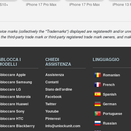
 S10+
iPhone 17 Pro Max
iPhone 17 Pro Max
iPhone 13 
ice marks (collectively the "Trademarks") displayed are registered® and/or unr
f the third-party trade mark or third-party registered trade mark owners, and ma
SBLOCCA I
CHIEDI
LINGUAGGIO
MODELLI
ASSISTENZA
bloccare Apple
Assistenza
Romanian
Sbloccare Samsung
Contatti
French
bloccare LG
Stato dell'ordine
Spanish
bloccare Motorola
Facebook
bloccare Huawei
Twitter
German
bloccare Sony
Youtube
Portuguese
Sbloccare HTC
Pinterest
Russian
bloccare Blackberry
info@unlockunit.com