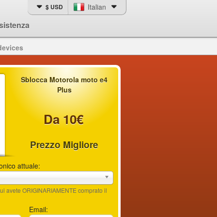
Italian
$ USD
sistenza
devices
Sblocca Motorola moto e4
Plus
Da 10€
Prezzo Migliore
fonico attuale:
n cui avete ORIGINARIAMENTE comprato il
Email: