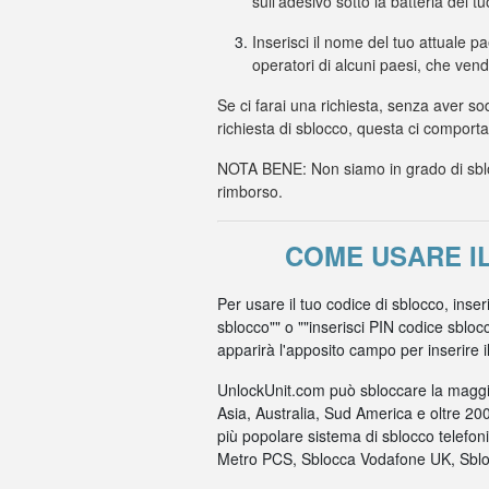
sull'adesivo sotto la batteria del t
Inserisci il nome del tuo attuale p
operatori di alcuni paesi, che ven
Se ci farai una richiesta, senza aver so
richiesta di sblocco, questa ci comport
NOTA BENE: Non siamo in grado di sbloc
rimborso.
COME USARE I
Per usare il tuo codice di sblocco, inser
sblocco"" o ""inserisci PIN codice sbloc
apparirà l'apposito campo per inserire il c
UnlockUnit.com può sbloccare la maggio
Asia, Australia, Sud America e oltre 20
più popolare sistema di sblocco telefo
Metro PCS, Sblocca Vodafone UK, Sbloc