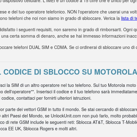
uo dispositivo cellulare. L'IMEI è un codice a 15 cifre che è unico per ogn
aese e del tuo operatore telefonico. NON l'operatore che userai una volta
dono telefoni che noi non siamo in grado di sbloccare. Verica la
lista di
ddisfatto i seguenti requisiti, non saremo in grado di rimborsarti. Ogni
a una certa somma di denaro, anche se hai immesso informazioni inaccur
care telefoni DUAL SIM e CDMA. Se ci ordinerai di sbloccare uno di ques
L CODICE DI SBLOCCO SU MOTOROLA
isci la SIM di un altro operatore nel tuo telefono. Sul tuo Motorola moto
co dell'operatore"". Inserisci il codice e il tuo telefono sarà immediata
odice, contattaci per fornirti ulteriori istruzioni.
r parte dei vettori GSM in tutto il mondo. Se stai cercando di sblocca
0 altri Paesi del Mondo, se UnlockUnit.com non può farlo, molto probabil
nico di rete GSM include le seguenti reti: Sblocca AT&T, Sblocca T-Mob
ca EE UK, Sblocca Rogers e molti altri.