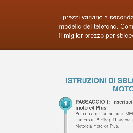
I prezzi variano a seconda
modello del telefono. Comp
il miglior prezzo per sbloc
ISTRUZIONI DI S
MOTO
PASSAGGIO 1: Inserisci 
moto e4 Plus
Per cercare il tuo numero IMEI,
numero a 15 cifre). Ti faremo 
Motorola moto e4 Plus.