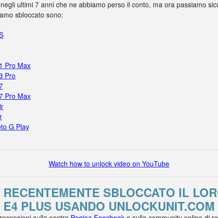
 negli ultimi 7 anni che ne abbiamo perso il conto, ma ora passiamo sicur
biamo sbloccato sono:
5S
11 Pro Max
3 Pro
7
17 Pro Max
ir
r
to G Play
Watch how to unlock video on YouTube
O RECENTEMENTE SBLOCCATO IL L
E4 PLUS USANDO UNLOCKUNIT.COM
 recensioni sulla nostra
Pagina Facebook
o sulla community online di r