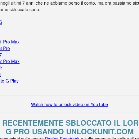
 negli ultimi 7 anni che ne abbiamo perso il conto, ma ora passiamo sicur
biamo sbloccato sono:
5S
11 Pro Max
3 Pro
7
17 Pro Max
ir
r
to G Play
Watch how to unlock video on YouTube
O RECENTEMENTE SBLOCCATO IL L
G PRO USANDO UNLOCKUNIT.COM
 recensioni sulla nostra
Pagina Facebook
o sulla community online di r