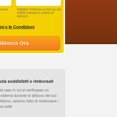
tenere
Digitate l'indirizzo e-mail su cui
volete ricevere il codice di
sblocco
ni e le Condizioni
Sblocca Ora
ia soddisfatti o rimborsati
el caso in cui si verificasse un
roblema durante lo sblocco del tuo
elefono, saremo felici di rimborsare i
uoi soldi