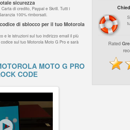
otale sicurezza
Chied
arta di credito, Paypal e Skrill. Tutti i
 Garanzia 100% rimborsati.
S
t
odice di sblocco per il tuo Motorola
o e le istruzioni sul tuo indirizzo email il più
il codice sul tuo Motorola Moto G Pro e sarà
Rated
Gre
rec
MOTOROLA MOTO G PRO
LOCK CODE