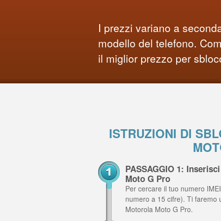
I prezzi variano a seconda
modello del telefono. Comp
il miglior prezzo per sbloc
ISTRUZIONI DI S
MOT
PASSAGGIO 1: Inserisci 
Moto G Pro
Per cercare il tuo numero IMEI,
numero a 15 cifre). Ti faremo 
Motorola Moto G Pro.