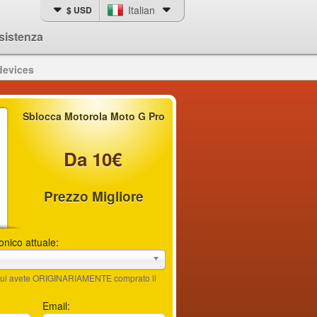
Italian
$ USD
sistenza
devices
Sblocca Motorola Moto G Pro
Da 10€
Prezzo Migliore
fonico attuale:
n cui avete ORIGINARIAMENTE comprato il
Email: