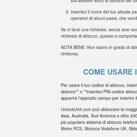
sull'adesivo sotto la batteria del t
Inserisci il nome del tuo attuale p
operatori di alcuni paesi, che ven
Se ci farai una richiesta, senza aver so
richiesta di sblocco, questa ci comport
NOTA BENE: Non siamo in grado di sbloc
rimborso.
COME USARE 
Per usare il tuo codice di sblocco, inse
sblocco"" o ""inserisci PIN codice sbloc
apparirà l'apposito campo per inserire il c
UnlockUnit.com può sbloccare la maggio
Asia, Australia, Sud America e oltre 20
più popolare sistema di sblocco telefo
Metro PCS, Sblocca Vodafone UK, Sbloc