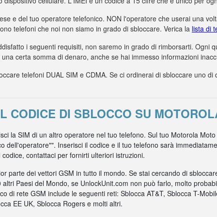
uo dispositivo cellulare. L'IMEI è un codice a 15 cifre che è unico per ogn
aese e del tuo operatore telefonico. NON l'operatore che userai una volta
dono telefoni che noi non siamo in grado di sbloccare. Verica la
lista di
ddisfatto i seguenti requisiti, non saremo in grado di rimborsarti. Ogni
a una certa somma di denaro, anche se hai immesso informazioni inaccur
care telefoni DUAL SIM e CDMA. Se ci ordinerai di sbloccare uno di ques
IL CODICE DI SBLOCCO SU MOTOROL
risci la SIM di un altro operatore nel tuo telefono. Sul tuo Motorola Moto
co dell'operatore"". Inserisci il codice e il tuo telefono sarà immediata
odice, contattaci per fornirti ulteriori istruzioni.
r parte dei vettori GSM in tutto il mondo. Se stai cercando di sblocca
0 altri Paesi del Mondo, se UnlockUnit.com non può farlo, molto probabil
nico di rete GSM include le seguenti reti: Sblocca AT&T, Sblocca T-Mob
ca EE UK, Sblocca Rogers e molti altri.