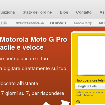
funziona
Stato dell'ordine
Blog
Contatto
As
All 
Motorola Moto G Pro
acile e veloce
e per sbloccare il tuo
 digitare direttamente sul tuo
Il tuo operatore tele
loccato all'istante
Scegli la Rete
7 giorni su 7, per rispondere
Selezionare la rete i
vostro telefono
IMEI