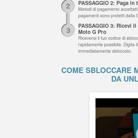
PASSAGGIO 2: Paga in t
Metodi di pagamento accettati: C
pagamenti sono protetti dalla
PASSAGGIO 3: Ricevi il c
Moto G Pro
Riceverai il tuo codice di sblocc
rapidamente possibile. Digita 
immediatamente sbloccato.
COME SBLOCCARE 
DA UN