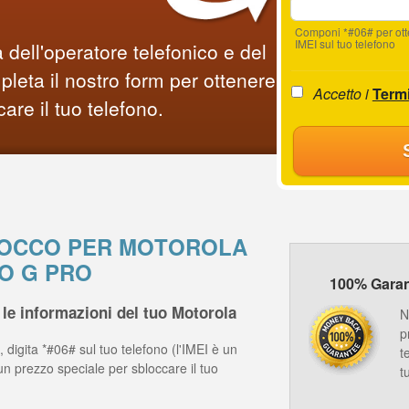
Componi *#06# per ot
IMEI sul tuo telefono
 dell'operatore telefonico e del
leta il nostro form per ottenere
Accetto i
Termi
care il tuo telefono.
BLOCCO PER MOTOROLA
O G PRO
100% Garanz
le informazioni del tuo Motorola
N
p
 digita *#06# sul tuo telefono (l'IMEI è un
t
un prezzo speciale per sbloccare il tuo
t