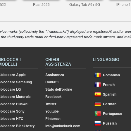
G22
Razr 2025
Galaxy Tab A9+ 5G
iPhone 1
ice marks (collectively the "Trademarks") displayed are registered® and/or unr
f the third-party trade mark or third-party registered trade mark owners, and ma
SBLOCCA I
CHIEDI
LINGUAGGIO
MODELLI
ASSISTENZA
bloccare Apple
Assistenza
Romanian
Sbloccare Samsung
Contatti
French
bloccare LG
Stato dell'ordine
Spanish
bloccare Motorola
Facebook
bloccare Huawei
Twitter
German
bloccare Sony
Youtube
Portuguese
Sbloccare HTC
Pinterest
Russian
bloccare Blackberry
info@unlockunit.com