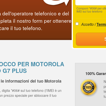
Componi *#06# per ot
IMEI sul tuo telefono
 dell'operatore telefonico e del
leta il nostro form per ottenere
Accetto i
Termi
care il tuo telefono.
BLOCCO PER MOTOROLA
 G7 PLUS
100% Garanz
le informazioni del tuo Motorola
N
p
 digita *#06# sul tuo telefono (l'IMEI è un
t
un prezzo speciale per sbloccare il tuo
t