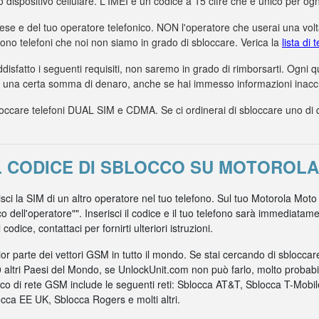
uo dispositivo cellulare. L'IMEI è un codice a 15 cifre che è unico per ogn
aese e del tuo operatore telefonico. NON l'operatore che userai una volta
dono telefoni che noi non siamo in grado di sbloccare. Verica la
lista di
ddisfatto i seguenti requisiti, non saremo in grado di rimborsarti. Ogni
a una certa somma di denaro, anche se hai immesso informazioni inaccur
care telefoni DUAL SIM e CDMA. Se ci ordinerai di sbloccare uno di ques
L CODICE DI SBLOCCO SU MOTOROLA
risci la SIM di un altro operatore nel tuo telefono. Sul tuo Motorola Moto
co dell'operatore"". Inserisci il codice e il tuo telefono sarà immediata
odice, contattaci per fornirti ulteriori istruzioni.
r parte dei vettori GSM in tutto il mondo. Se stai cercando di sblocca
0 altri Paesi del Mondo, se UnlockUnit.com non può farlo, molto probabil
nico di rete GSM include le seguenti reti: Sblocca AT&T, Sblocca T-Mob
ca EE UK, Sblocca Rogers e molti altri.