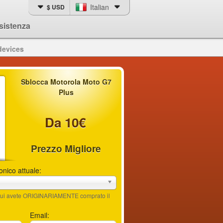
Italian
$ USD
sistenza
devices
Sblocca Motorola Moto G7
Plus
Da 10€
Prezzo Migliore
fonico attuale:
n cui avete ORIGINARIAMENTE comprato il
Email: