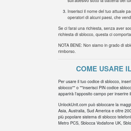
sull'adesivo sotto la batteria del t
Inserisci il nome del tuo attuale p
operatori di alcuni paesi, che ven
Se ci farai una richiesta, senza aver so
richiesta di sblocco, questa ci comport
NOTA BENE: Non siamo in grado di sbloc
rimborso.
COME USARE I
Per usare il tuo codice di sblocco, inse
sblocco"" o ""inserisci PIN codice sbloc
apparirà l'apposito campo per inserire il c
UnlockUnit.com può sbloccare la maggio
Asia, Australia, Sud America e oltre 20
più popolare sistema di sblocco telefo
Metro PCS, Sblocca Vodafone UK, Sbloc