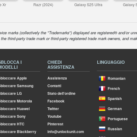
e Xr
Razr (2024)
Galaxy S25 Ultra
Galaxy 
ice marks (collectively the "Trademarks") displayed are registered® and/or unr
f the third-party trade mark or third-party registered trade mark owners, and ma
SBLOCCA I
CHIEDI
LINGUAGGIO
MODELLI
ASSISTENZA
bloccare Apple
Assistenza
Romanian
Sbloccare Samsung
Contatti
French
bloccare LG
Stato dell'ordine
Spanish
bloccare Motorola
Facebook
bloccare Huawei
Twitter
German
bloccare Sony
Youtube
Portuguese
Sbloccare HTC
Pinterest
Russian
bloccare Blackberry
info@unlockunit.com