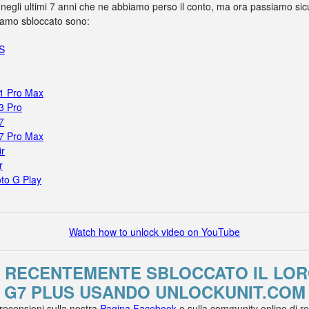
 negli ultimi 7 anni che ne abbiamo perso il conto, ma ora passiamo sicur
biamo sbloccato sono:
5S
11 Pro Max
3 Pro
7
17 Pro Max
ir
r
to G Play
Watch how to unlock video on YouTube
O RECENTEMENTE SBLOCCATO IL L
G7 PLUS USANDO UNLOCKUNIT.COM
 recensioni sulla nostra
Pagina Facebook
o sulla community online di r