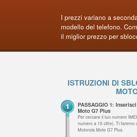
I prezzi variano a seconda
modello del telefono. Comp
il miglior prezzo per sbloc
ISTRUZIONI DI S
MOTO
PASSAGGIO 1: Inserisci 
Moto G7 Plus
Per cercare il tuo numero IMEI,
numero a 15 cifre). Ti faremo 
Motorola Moto G7 Plus.