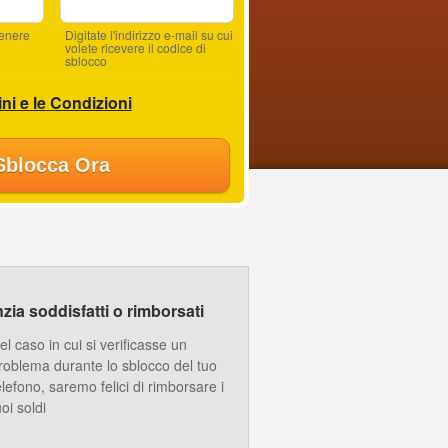
tenere
Digitate l'indirizzo e-mail su cui
volete ricevere il codice di
sblocco
ni e le Condizioni
Sblocca Ora
ia soddisfatti o rimborsati
el caso in cui si verificasse un
roblema durante lo sblocco del tuo
elefono, saremo felici di rimborsare i
uoi soldi