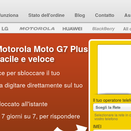
funziona
Stato dell'ordine
Blog
Contatto
As
All 
otorola Moto G7 Plus
acile e veloce
e per sbloccare il tuo
 digitare direttamente sul tuo
Il tuo operatore tele
loccato all'istante
Scegli la Rete
7 giorni su 7, per rispondere
Selezionare la rete i
vostro telefono
IMEI