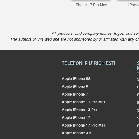
iPhone 17 Pro Max
iPhon
All products, and company names, logos, and serv
The authors of this web site are not sponsored by or affiliated with any o
TELEFONI PIU' RICHIESTI
Apple
iPhone 5S
S
Apple
iPhone 6
Apple
iPhone 7
S
Apple
iPhone 11 Pro Max
S
Apple
iPhone 13 Pro
S
Apple
iPhone 17
S
Apple
iPhone 17 Pro Max
Apple
iPhone Air
S