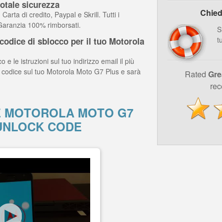
otale sicurezza
Chied
arta di credito, Paypal e Skrill. Tutti i
 Garanzia 100% rimborsati.
S
t
odice di sblocco per il tuo Motorola
o e le istruzioni sul tuo indirizzo email il più
il codice sul tuo Motorola Moto G7 Plus e sarà
Rated
Gre
rec
 MOTOROLA MOTO G7
UNLOCK CODE