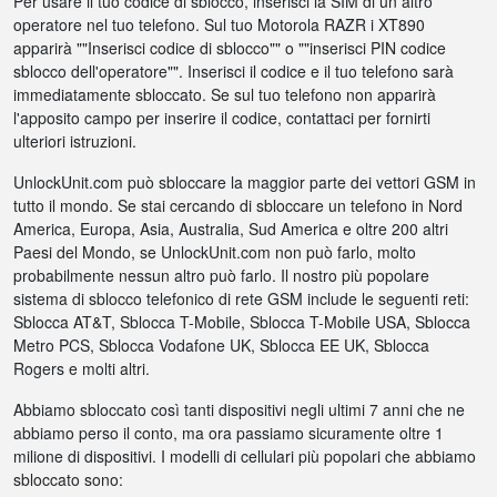
Per usare il tuo codice di sblocco, inserisci la SIM di un altro
operatore nel tuo telefono. Sul tuo Motorola RAZR i XT890
apparirà ""Inserisci codice di sblocco"" o ""inserisci PIN codice
sblocco dell'operatore"". Inserisci il codice e il tuo telefono sarà
immediatamente sbloccato. Se sul tuo telefono non apparirà
l'apposito campo per inserire il codice, contattaci per fornirti
ulteriori istruzioni.
UnlockUnit.com può sbloccare la maggior parte dei vettori GSM in
tutto il mondo. Se stai cercando di sbloccare un telefono in Nord
America, Europa, Asia, Australia, Sud America e oltre 200 altri
Paesi del Mondo, se UnlockUnit.com non può farlo, molto
probabilmente nessun altro può farlo. Il nostro più popolare
sistema di sblocco telefonico di rete GSM include le seguenti reti:
Sblocca AT&T, Sblocca T-Mobile, Sblocca T-Mobile USA, Sblocca
Metro PCS, Sblocca Vodafone UK, Sblocca EE UK, Sblocca
Rogers e molti altri.
Abbiamo sbloccato così tanti dispositivi negli ultimi 7 anni che ne
abbiamo perso il conto, ma ora passiamo sicuramente oltre 1
milione di dispositivi. I modelli di cellulari più popolari che abbiamo
sbloccato sono: