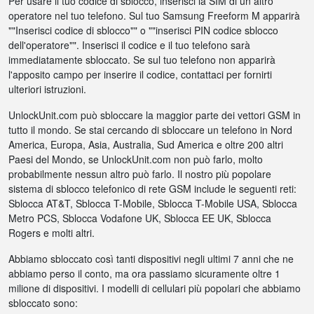
Per usare il tuo codice di sblocco, inserisci la SIM di un altro
operatore nel tuo telefono. Sul tuo Samsung Freeform M apparirà
""Inserisci codice di sblocco"" o ""inserisci PIN codice sblocco
dell'operatore"". Inserisci il codice e il tuo telefono sarà
immediatamente sbloccato. Se sul tuo telefono non apparirà
l'apposito campo per inserire il codice, contattaci per fornirti
ulteriori istruzioni.
UnlockUnit.com può sbloccare la maggior parte dei vettori GSM in
tutto il mondo. Se stai cercando di sbloccare un telefono in Nord
America, Europa, Asia, Australia, Sud America e oltre 200 altri
Paesi del Mondo, se UnlockUnit.com non può farlo, molto
probabilmente nessun altro può farlo. Il nostro più popolare
sistema di sblocco telefonico di rete GSM include le seguenti reti:
Sblocca AT&T, Sblocca T-Mobile, Sblocca T-Mobile USA, Sblocca
Metro PCS, Sblocca Vodafone UK, Sblocca EE UK, Sblocca
Rogers e molti altri.
Abbiamo sbloccato così tanti dispositivi negli ultimi 7 anni che ne
abbiamo perso il conto, ma ora passiamo sicuramente oltre 1
milione di dispositivi. I modelli di cellulari più popolari che abbiamo
sbloccato sono: