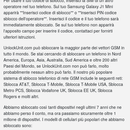
Per usare il tuo codice di sblocco, inserisci la SIM di un altro
operatore nel tuo telefono. Sul tuo Samsung Galaxy J1 Mini
apparirà ""Inserisci codice di sblocco"" o ""inserisci PIN codice
sblocco dell'operatore"". Inserisci il codice e il tuo telefono sarà
immediatamente sbloccato. Se sul tuo telefono non apparirà
l'apposito campo per inserire il codice, contattaci per fornirti
ulteriori istruzioni.
UnlockUnit.com può sbloccare la maggior parte dei vettori GSM in
tutto il mondo. Se stai cercando di sbloccare un telefono in Nord
America, Europa, Asia, Australia, Sud America e oltre 200 altri
Paesi del Mondo, se UnlockUnit.com non può farlo, molto
probabilmente nessun altro può farlo. Il nostro più popolare
sistema di sblocco telefonico di rete GSM include le seguenti reti:
Sblocca AT&T, Sblocca T-Mobile, Sblocca T-Mobile USA, Sblocca
Metro PCS, Sblocca Vodafone UK, Sblocca EE UK, Sblocca
Rogers e molti altri.
Abbiamo sbloccato così tanti dispositivi negli ultimi 7 anni che ne
abbiamo perso il conto, ma ora passiamo sicuramente oltre 1
milione di dispositivi. I modelli di cellulari più popolari che abbiamo
sbloccato sono: