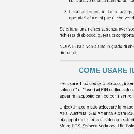
sull'adesivo sotto la batteria del t
Inserisci il nome del tuo attuale p
operatori di alcuni paesi, che ven
Se ci farai una richiesta, senza aver so
richiesta di sblocco, questa ci comport
NOTA BENE: Non siamo in grado di sbloc
rimborso.
COME USARE I
Per usare il tuo codice di sblocco, inse
sblocco"" o ""inserisci PIN codice sbloc
apparirà l'apposito campo per inserire il c
UnlockUnit.com può sbloccare la maggio
Asia, Australia, Sud America e oltre 20
più popolare sistema di sblocco telefo
Metro PCS, Sblocca Vodafone UK, Sbloc