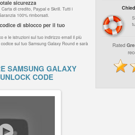
otale sicurezza
Chied
arta di credito, Paypal e Skrill. Tutti i
 Garanzia 100% rimborsati.
S
t
odice di sblocco per il tuo
o e le istruzioni sul tuo indirizzo email il più
 il codice sul tuo Samsung Galaxy Round e sarà
Rated
Gre
rec
E SAMSUNG GALAXY
 UNLOCK CODE