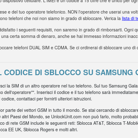
uo dispositivo cellulare. L'IMEI è un codice a 15 cifre che è unico per ogn
aese e del tuo operatore telefonico. NON l'operatore che userai una volta
dono telefoni che noi non siamo in grado di sbloccare. Verica la
lista di
ddisfatto i seguenti requisiti, non saremo in grado di rimborsarti. Ogni
a una certa somma di denaro, anche se hai immesso informazioni inaccur
care telefoni DUAL SIM e CDMA. Se ci ordinerai di sbloccare uno di ques
L CODICE DI SBLOCCO SU SAMSUNG
risci la SIM di un altro operatore nel tuo telefono. Sul tuo Samsung Gal
co dell'operatore"". Inserisci il codice e il tuo telefono sarà immediata
odice, contattaci per fornirti ulteriori istruzioni.
r parte dei vettori GSM in tutto il mondo. Se stai cercando di sblocca
0 altri Paesi del Mondo, se UnlockUnit.com non può farlo, molto probabil
nico di rete GSM include le seguenti reti: Sblocca AT&T, Sblocca T-Mob
ca EE UK, Sblocca Rogers e molti altri.