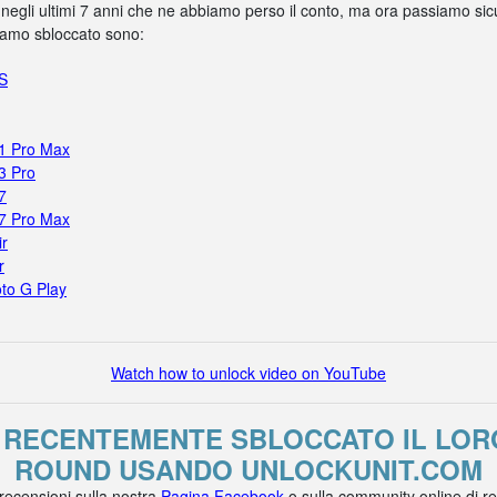
 negli ultimi 7 anni che ne abbiamo perso il conto, ma ora passiamo sicur
biamo sbloccato sono:
5S
11 Pro Max
3 Pro
7
17 Pro Max
ir
r
to G Play
Watch how to unlock video on YouTube
O RECENTEMENTE SBLOCCATO IL LO
ROUND USANDO UNLOCKUNIT.COM
 recensioni sulla nostra
Pagina Facebook
o sulla community online di r