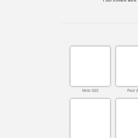
Moto G22
Razr 