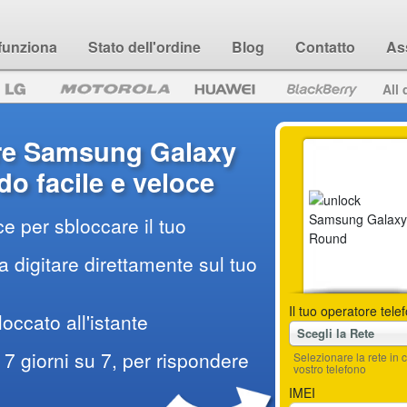
funziona
Stato dell'ordine
Blog
Contatto
As
All 
re Samsung Galaxy
o facile e veloce
e per sbloccare il tuo
 digitare direttamente sul tuo
Il tuo operatore tele
loccato all'istante
Scegli la Rete
7 giorni su 7, per rispondere
Selezionare la rete i
vostro telefono
IMEI