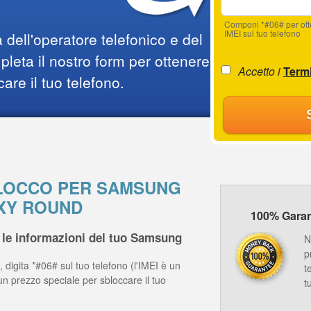
Componi *#06# per ot
IMEI sul tuo telefono
 dell'operatore telefonico e del
leta il nostro form per ottenere
Accetto i
Termi
care il tuo telefono.
SBLOCCO PER SAMSUNG
XY ROUND
100% Garanz
 le informazioni del tuo Samsung
N
p
 digita *#06# sul tuo telefono (l'IMEI è un
t
un prezzo speciale per sbloccare il tuo
t