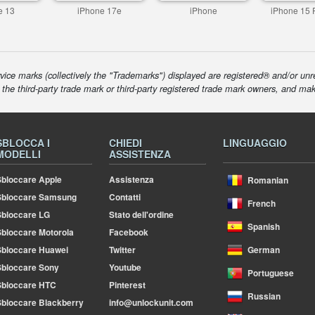
e 13
iPhone 17e
iPhone
iPhone 15 
ice marks (collectively the "Trademarks") displayed are registered® and/or unr
f the third-party trade mark or third-party registered trade mark owners, and ma
SBLOCCA I
CHIEDI
LINGUAGGIO
MODELLI
ASSISTENZA
bloccare Apple
Assistenza
Romanian
Sbloccare Samsung
Contatti
French
bloccare LG
Stato dell'ordine
Spanish
bloccare Motorola
Facebook
bloccare Huawei
Twitter
German
bloccare Sony
Youtube
Portuguese
Sbloccare HTC
Pinterest
Russian
bloccare Blackberry
info@unlockunit.com