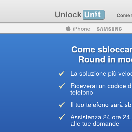
Come 
Motorola
Huawei
Blackberry
Come sblocca
Round in mod
La soluzione più veloc
Riceverai un codice da
telefono
Il tuo telefono sarà sb
Assistenza 24 ore 24, 
alle tue domande