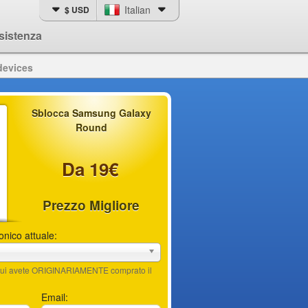
Italian
$ USD
sistenza
devices
Sblocca Samsung Galaxy
Round
Da 19€
Prezzo Migliore
fonico attuale:
n cui avete ORIGINARIAMENTE comprato il
Email: