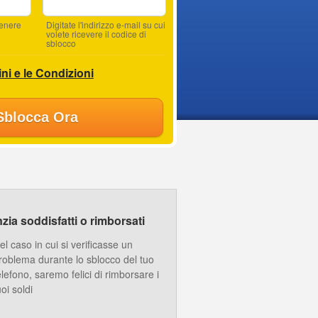
tenere
Digitate l'indirizzo e-mail su cui
volete ricevere il codice di
sblocco
ni e le Condizioni
Sblocca Ora
ia soddisfatti o rimborsati
el caso in cui si verificasse un
roblema durante lo sblocco del tuo
elefono, saremo felici di rimborsare i
uoi soldi