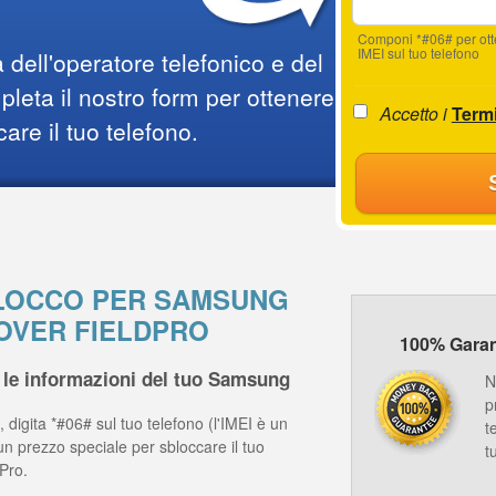
Componi *#06# per ot
IMEI sul tuo telefono
 dell'operatore telefonico e del
leta il nostro form per ottenere
Accetto i
Termi
care il tuo telefono.
SBLOCCO PER SAMSUNG
OVER FIELDPRO
100% Garanz
 le informazioni del tuo Samsung
N
p
 digita *#06# sul tuo telefono (l'IMEI è un
t
un prezzo speciale per sbloccare il tuo
t
Pro.