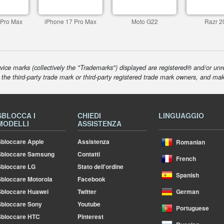
 Pro Max
iPhone 17 Pro Max
Moto G22
Razr 2
ice marks (collectively the "Trademarks") displayed are registered® and/or unr
f the third-party trade mark or third-party registered trade mark owners, and ma
SBLOCCA I
CHIEDI
LINGUAGGIO
MODELLI
ASSISTENZA
bloccare Apple
Assistenza
Romanian
Sbloccare Samsung
Contatti
French
bloccare LG
Stato dell'ordine
Spanish
bloccare Motorola
Facebook
bloccare Huawei
Twitter
German
bloccare Sony
Youtube
Portuguese
Sbloccare HTC
Pinterest