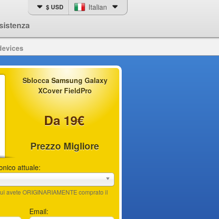
Italian
$ USD
sistenza
devices
Sblocca Samsung Galaxy
XCover FieldPro
Da 19€
Prezzo Migliore
fonico attuale:
n cui avete ORIGINARIAMENTE comprato il
Email: