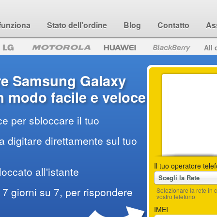
funziona
Stato dell'ordine
Blog
Contatto
As
All 
re Samsung Galaxy
n modo facile e veloce
e per sbloccare il tuo
 digitare direttamente sul tuo
Il tuo operatore tele
loccato all'istante
Scegli la Rete
7 giorni su 7, per rispondere
Selezionare la rete i
vostro telefono
IMEI