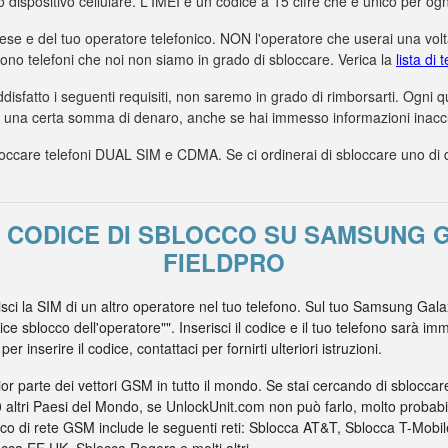
uo dispositivo cellulare. L'IMEI è un codice a 15 cifre che è unico per ogn
aese e del tuo operatore telefonico. NON l'operatore che userai una volta
dono telefoni che noi non siamo in grado di sbloccare. Verica la
lista di
ddisfatto i seguenti requisiti, non saremo in grado di rimborsarti. Ogni
a una certa somma di denaro, anche se hai immesso informazioni inaccur
care telefoni DUAL SIM e CDMA. Se ci ordinerai di sbloccare uno di ques
L CODICE DI SBLOCCO SU SAMSUNG 
FIELDPRO
risci la SIM di un altro operatore nel tuo telefono. Sul tuo Samsung Gal
dice sblocco dell'operatore"". Inserisci il codice e il tuo telefono sarà 
 inserire il codice, contattaci per fornirti ulteriori istruzioni.
r parte dei vettori GSM in tutto il mondo. Se stai cercando di sblocca
0 altri Paesi del Mondo, se UnlockUnit.com non può farlo, molto probabil
nico di rete GSM include le seguenti reti: Sblocca AT&T, Sblocca T-Mob