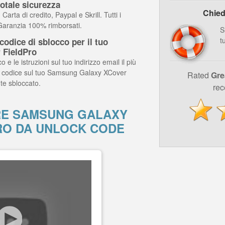
otale sicurezza
Chied
arta di credito, Paypal e Skrill. Tutti i
 Garanzia 100% rimborsati.
S
t
odice di sblocco per il tuo
 FieldPro
o e le istruzioni sul tuo indirizzo email il più
il codice sul tuo Samsung Galaxy XCover
Rated
Gre
te sbloccato.
rec
E SAMSUNG GALAXY
RO DA UNLOCK CODE