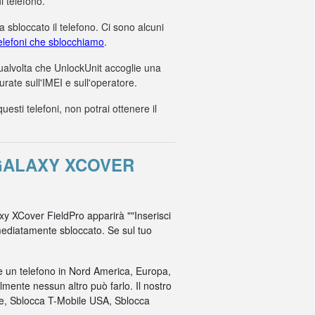
i telefono.
 sbloccato il telefono. Ci sono alcuni
 telefoni che sblocchiamo
.
 qualvolta che UnlockUnit accoglie una
ate sull'IMEI e sull'operatore.
ti telefoni, non potrai ottenere il
GALAXY XCOVER
axy XCover FieldPro apparirà ""Inserisci
immediatamente sbloccato. Se sul tuo
re un telefono in Nord America, Europa,
mente nessun altro può farlo. Il nostro
ile, Sblocca T-Mobile USA, Sblocca