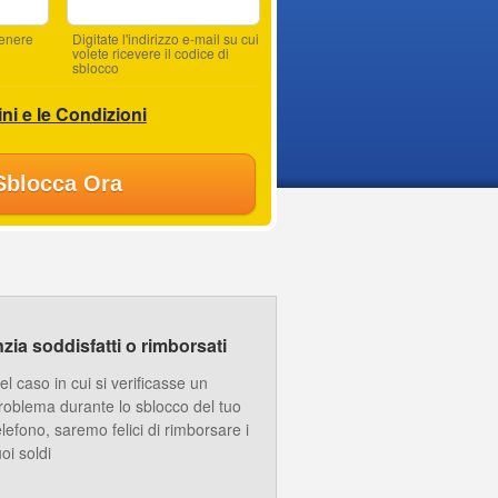
tenere
Digitate l'indirizzo e-mail su cui
volete ricevere il codice di
sblocco
ni e le Condizioni
Sblocca Ora
ia soddisfatti o rimborsati
el caso in cui si verificasse un
roblema durante lo sblocco del tuo
elefono, saremo felici di rimborsare i
uoi soldi