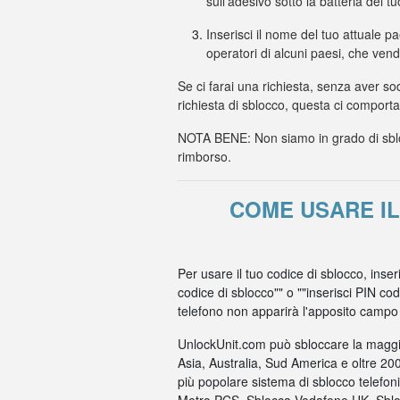
sull'adesivo sotto la batteria del t
Inserisci il nome del tuo attuale p
operatori di alcuni paesi, che ven
Se ci farai una richiesta, senza aver so
richiesta di sblocco, questa ci comport
NOTA BENE: Non siamo in grado di sbloc
rimborso.
COME USARE I
Per usare il tuo codice di sblocco, inse
codice di sblocco"" o ""inserisci PIN co
telefono non apparirà l'apposito campo per
UnlockUnit.com può sbloccare la maggio
Asia, Australia, Sud America e oltre 20
più popolare sistema di sblocco telefo