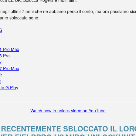
ca EE UK, Sblocca Rogers e molti altri.
 negli ultimi 7 anni che ne abbiamo perso il conto, ma ora passiamo sicur
biamo sbloccato sono:
5S
11 Pro Max
3 Pro
7
17 Pro Max
ir
r
to G Play
Watch how to unlock video on YouTube
O RECENTEMENTE SBLOCCATO IL LO