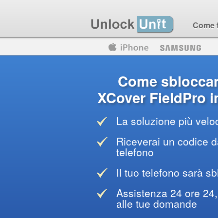
Come 
Motorola
Huawei
Blackberry
Come sblocca
XCover FieldPro i
La soluzione più veloc
Riceverai un codice da
telefono
Il tuo telefono sarà sb
Assistenza 24 ore 24, 
alle tue domande