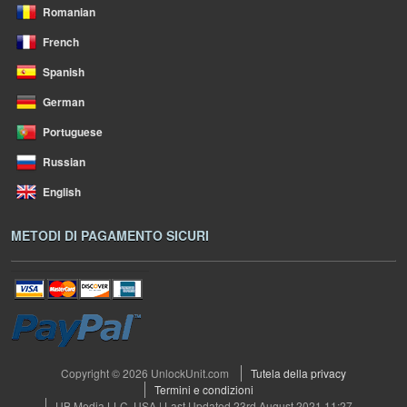
Romanian
French
Spanish
German
Portuguese
Russian
English
METODI DI PAGAMENTO SICURI
Copyright © 2026 UnlockUnit.com
Tutela della privacy
Termini e condizioni
UB Media LLC, USA | Last Updated 23rd August 2021 11:27