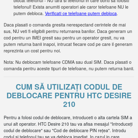
blocat telefonul - NU tara si telefonul in care doriti sa folositi
telefonul! Exista anumiti operatori ale caror telefoane NU le
putem debloca.
Verificati ce telefoane putem debloca
.
Daca plasati o comanda gresita nerespectand cerintele de mai
sus, NU veti fi eligibili pentru returnarea banilor. Daca generam un
cod pentru un IMEI gresit sau pentru un operator gresit, nu va
putem returna banii inapoi, intrucat fiecare cod pe care il generam
reprezinta un cost pentru noi.
Nota: Nu deblocam telefoane CDMA sau dual SIM. Daca plasati o
comanda pentru aceste tipuri de telefoane, nu putem returna banii.
CUM SĂ UTILIZAȚI CODUL DE
DEBLOCARE PENTRU HTC DESIRE
210
Pentru a folosi codul de deblocare, introduceti o alta cartela SIM a
unui alt operator. HTC Desire 210 tau va afisa mesajul "Introduceți
codul de deblocare" sau "Cod de deblocare PIN rețea". Introdu
codul si telefonul tau se va debloca imediat. In cazul in care