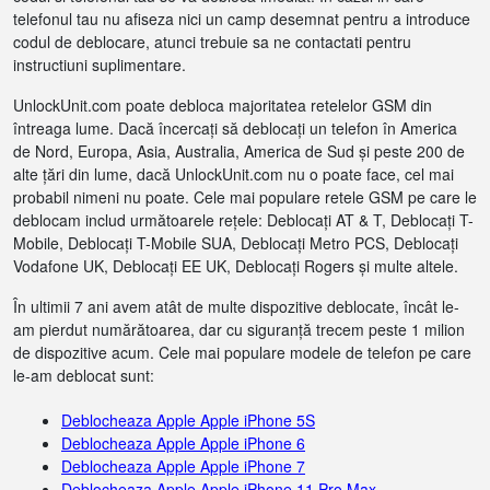
telefonul tau nu afiseza nici un camp desemnat pentru a introduce
codul de deblocare, atunci trebuie sa ne contactati pentru
instructiuni suplimentare.
UnlockUnit.com poate debloca majoritatea retelelor GSM din
întreaga lume. Dacă încercați să deblocați un telefon în America
de Nord, Europa, Asia, Australia, America de Sud și peste 200 de
alte țări din lume, dacă UnlockUnit.com nu o poate face, cel mai
probabil nimeni nu poate. Cele mai populare retele GSM pe care le
deblocam includ următoarele rețele: Deblocați AT & T, Deblocați T-
Mobile, Deblocați T-Mobile SUA, Deblocați Metro PCS, Deblocați
Vodafone UK, Deblocați EE UK, Deblocați Rogers și multe altele.
În ultimii 7 ani avem atât de multe dispozitive deblocate, încât le-
am pierdut numărătoarea, dar cu siguranță trecem peste 1 milion
de dispozitive acum. Cele mai populare modele de telefon pe care
le-am deblocat sunt:
Deblocheaza Apple Apple iPhone 5S
Deblocheaza Apple Apple iPhone 6
Deblocheaza Apple Apple iPhone 7
Deblocheaza Apple Apple iPhone 11 Pro Max