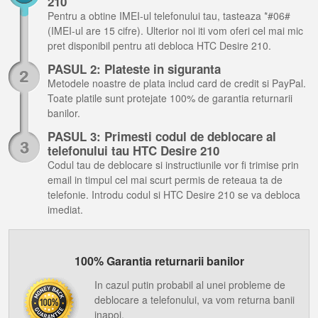
210
Pentru a obtine IMEI-ul telefonului tau, tasteaza *#06#
(IMEI-ul are 15 cifre). Ulterior noi iti vom oferi cel mai mic
pret disponibil pentru ati debloca HTC Desire 210.
PASUL 2: Plateste in siguranta
Metodele noastre de plata includ card de credit si PayPal.
Toate platile sunt protejate 100% de garantia returnarii
banilor.
PASUL 3: Primesti codul de deblocare al
telefonului tau HTC Desire 210
Codul tau de deblocare si instructiunile vor fi trimise prin
email in timpul cel mai scurt permis de reteaua ta de
telefonie. Introdu codul si HTC Desire 210 se va debloca
imediat.
100% Garantia returnarii banilor
In cazul putin probabil al unei probleme de
deblocare a telefonului, va vom returna banii
inapoi.