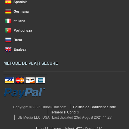
Spaniola
Germana
Italiana
Portugheza
Rusa
Engleza
METODE DE PLĂȚI SECURE
Copyright © 2026 UnlockUnit.com
Politica de Confidentialitate
Termeni si Conditii
UB Media LLC, USA | Last Updated 23rd August 2021 11:27
UnlockUnit.com
›
Unlock HTC
›
Desire 210