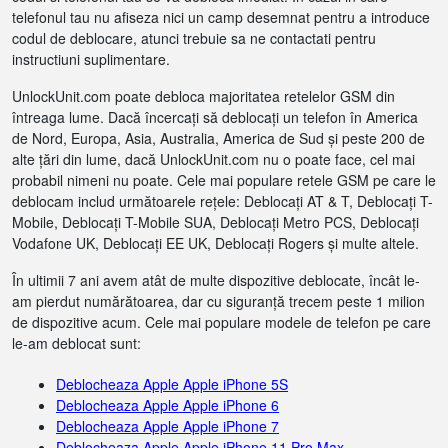
telefonul tau nu afiseza nici un camp desemnat pentru a introduce
codul de deblocare, atunci trebuie sa ne contactati pentru
instructiuni suplimentare.
UnlockUnit.com poate debloca majoritatea retelelor GSM din
întreaga lume. Dacă încercați să deblocați un telefon în America
de Nord, Europa, Asia, Australia, America de Sud și peste 200 de
alte țări din lume, dacă UnlockUnit.com nu o poate face, cel mai
probabil nimeni nu poate. Cele mai populare retele GSM pe care le
deblocam includ următoarele rețele: Deblocați AT & T, Deblocați T-
Mobile, Deblocați T-Mobile SUA, Deblocați Metro PCS, Deblocați
Vodafone UK, Deblocați EE UK, Deblocați Rogers și multe altele.
În ultimii 7 ani avem atât de multe dispozitive deblocate, încât le-
am pierdut numărătoarea, dar cu siguranță trecem peste 1 milion
de dispozitive acum. Cele mai populare modele de telefon pe care
le-am deblocat sunt:
Deblocheaza Apple Apple iPhone 5S
Deblocheaza Apple Apple iPhone 6
Deblocheaza Apple Apple iPhone 7
Deblocheaza Apple Apple iPhone 11 Pro Max