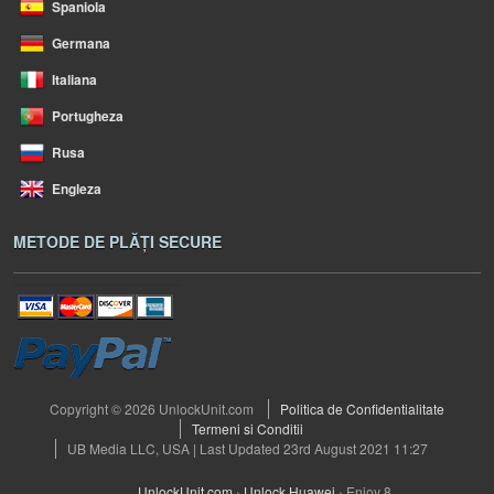
Spaniola
Germana
Italiana
Portugheza
Rusa
Engleza
METODE DE PLĂȚI SECURE
Copyright © 2026 UnlockUnit.com
Politica de Confidentialitate
Termeni si Conditii
UB Media LLC, USA | Last Updated 23rd August 2021 11:27
UnlockUnit.com
›
Unlock Huawei
›
Enjoy 8