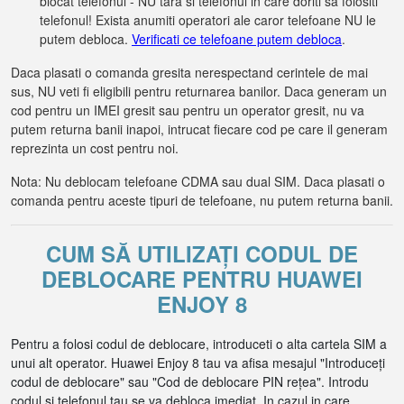
blocat telefonul - NU tara si telefonul in care doriti sa folositi
telefonul! Exista anumiti operatori ale caror telefoane NU le
putem debloca.
Verificati ce telefoane putem debloca
.
Daca plasati o comanda gresita nerespectand cerintele de mai
sus, NU veti fi eligibili pentru returnarea banilor. Daca generam un
cod pentru un IMEI gresit sau pentru un operator gresit, nu va
putem returna banii inapoi, intrucat fiecare cod pe care il generam
reprezinta un cost pentru noi.
Nota: Nu deblocam telefoane CDMA sau dual SIM. Daca plasati o
comanda pentru aceste tipuri de telefoane, nu putem returna banii.
CUM SĂ UTILIZAȚI CODUL DE
DEBLOCARE PENTRU HUAWEI
ENJOY 8
Pentru a folosi codul de deblocare, introduceti o alta cartela SIM a
unui alt operator. Huawei Enjoy 8 tau va afisa mesajul "Introduceți
codul de deblocare" sau "Cod de deblocare PIN rețea". Introdu
codul si telefonul tau se va debloca imediat. In cazul in care