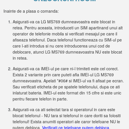
Inainte de a plasa o comanda:
Asigurati-va ca LG MS769 dumneavoastra este blocat in
retea. Pentru aceasta, introduceti un SIM apartinand unui alt
operator de telefonie mobila si verificati mesajul pe care il
afiseaza telefonul. Daca telefonul functioneaza cu SIM-ul pe
care l-ati introdus si nu cere introducerea unui cod de
deblocare, atunci LG MS769 dumneavoastra NU este blocat
in retea.
Asigurati-va ca IMEI-ul pe care ni-l trimiteti este cel corect.
Exista 2 variante prin care puteti afla IMEI-ul LG MS769
dumneavoastra. Apelati *#06# si IMEI-ul va fi afisat pe ecran.
Sau verificati eticheta de pe spatele telefonului, dupa ce ati
inlaturat bateria. IMEI-ul este format din 15 cifre si este unic
pentru fiecare telefon in parte.
Asigurati-va ca ati selectat tara si operatorul in care este
blocat telefonul - NU tara si telefonul in care doriti sa folositi
telefonul! Exista anumiti operatori ale caror telefoane NU le
putem debloca.
Verificati ce telefoane putem debloca
.