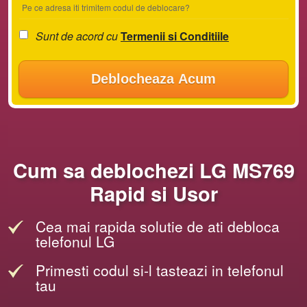
Pe ce adresa iti trimitem codul de deblocare?
Sunt de acord cu
Termenii si Conditiile
Deblocheaza Acum
Cum sa deblochezi LG MS769
Rapid si Usor
Cea mai rapida solutie de ati debloca
telefonul LG
Primesti codul si-l tasteazi in telefonul
tau