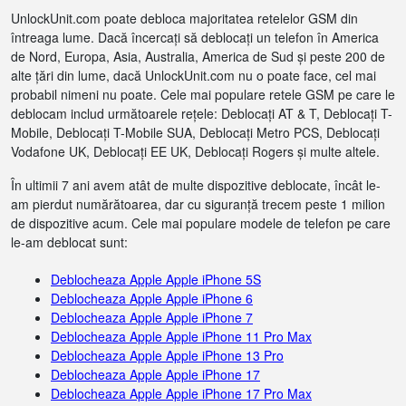
UnlockUnit.com poate debloca majoritatea retelelor GSM din
întreaga lume. Dacă încercați să deblocați un telefon în America
de Nord, Europa, Asia, Australia, America de Sud și peste 200 de
alte țări din lume, dacă UnlockUnit.com nu o poate face, cel mai
probabil nimeni nu poate. Cele mai populare retele GSM pe care le
deblocam includ următoarele rețele: Deblocați AT & T, Deblocați T-
Mobile, Deblocați T-Mobile SUA, Deblocați Metro PCS, Deblocați
Vodafone UK, Deblocați EE UK, Deblocați Rogers și multe altele.
În ultimii 7 ani avem atât de multe dispozitive deblocate, încât le-
am pierdut numărătoarea, dar cu siguranță trecem peste 1 milion
de dispozitive acum. Cele mai populare modele de telefon pe care
le-am deblocat sunt:
Deblocheaza Apple Apple iPhone 5S
Deblocheaza Apple Apple iPhone 6
Deblocheaza Apple Apple iPhone 7
Deblocheaza Apple Apple iPhone 11 Pro Max
Deblocheaza Apple Apple iPhone 13 Pro
Deblocheaza Apple Apple iPhone 17
Deblocheaza Apple Apple iPhone 17 Pro Max