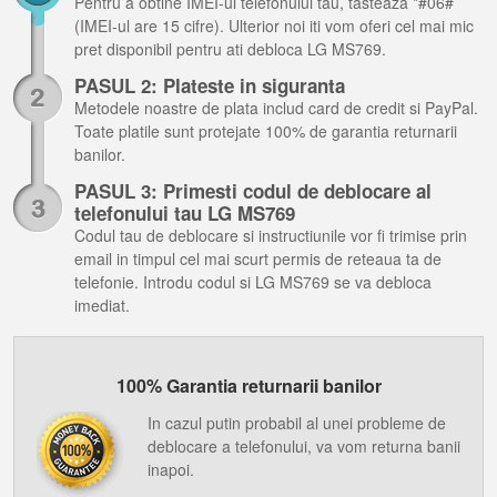
Pentru a obtine IMEI-ul telefonului tau, tasteaza *#06#
(IMEI-ul are 15 cifre). Ulterior noi iti vom oferi cel mai mic
pret disponibil pentru ati debloca LG MS769.
PASUL 2: Plateste in siguranta
Metodele noastre de plata includ card de credit si PayPal.
Toate platile sunt protejate 100% de garantia returnarii
banilor.
PASUL 3: Primesti codul de deblocare al
telefonului tau LG MS769
Codul tau de deblocare si instructiunile vor fi trimise prin
email in timpul cel mai scurt permis de reteaua ta de
telefonie. Introdu codul si LG MS769 se va debloca
imediat.
100% Garantia returnarii banilor
In cazul putin probabil al unei probleme de
deblocare a telefonului, va vom returna banii
inapoi.