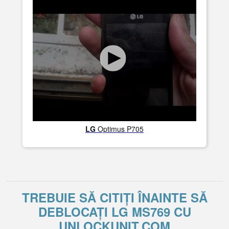
LG
Optimus P705
TREBUIE SĂ CITIȚI ÎNAINTE SĂ
DEBLOCAȚI LG MS769 CU
UNLOCKUNIT.COM