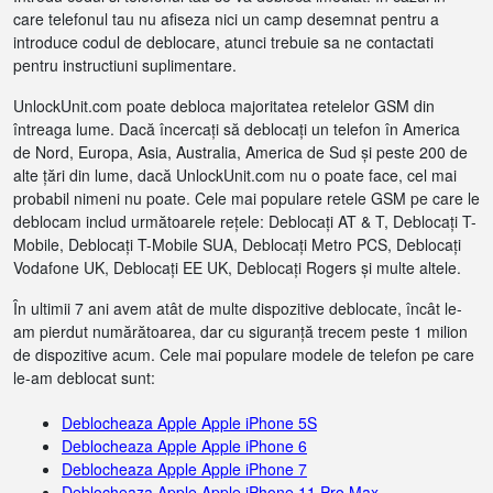
care telefonul tau nu afiseza nici un camp desemnat pentru a
introduce codul de deblocare, atunci trebuie sa ne contactati
pentru instructiuni suplimentare.
UnlockUnit.com poate debloca majoritatea retelelor GSM din
întreaga lume. Dacă încercați să deblocați un telefon în America
de Nord, Europa, Asia, Australia, America de Sud și peste 200 de
alte țări din lume, dacă UnlockUnit.com nu o poate face, cel mai
probabil nimeni nu poate. Cele mai populare retele GSM pe care le
deblocam includ următoarele rețele: Deblocați AT & T, Deblocați T-
Mobile, Deblocați T-Mobile SUA, Deblocați Metro PCS, Deblocați
Vodafone UK, Deblocați EE UK, Deblocați Rogers și multe altele.
În ultimii 7 ani avem atât de multe dispozitive deblocate, încât le-
am pierdut numărătoarea, dar cu siguranță trecem peste 1 milion
de dispozitive acum. Cele mai populare modele de telefon pe care
le-am deblocat sunt:
Deblocheaza Apple Apple iPhone 5S
Deblocheaza Apple Apple iPhone 6
Deblocheaza Apple Apple iPhone 7
Deblocheaza Apple Apple iPhone 11 Pro Max