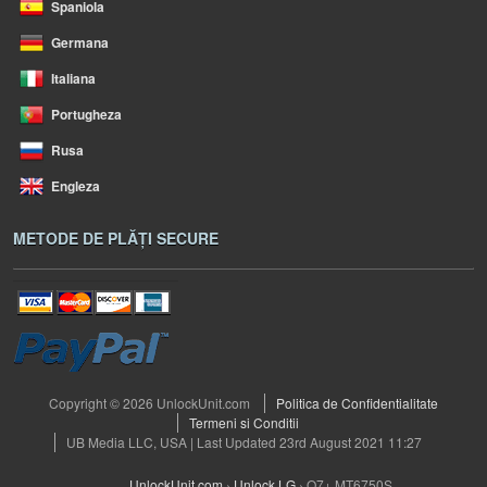
Spaniola
Germana
Italiana
Portugheza
Rusa
Engleza
METODE DE PLĂȚI SECURE
Copyright © 2026 UnlockUnit.com
Politica de Confidentialitate
Termeni si Conditii
UB Media LLC, USA | Last Updated 23rd August 2021 11:27
UnlockUnit.com
›
Unlock LG
›
Q7+ MT6750S