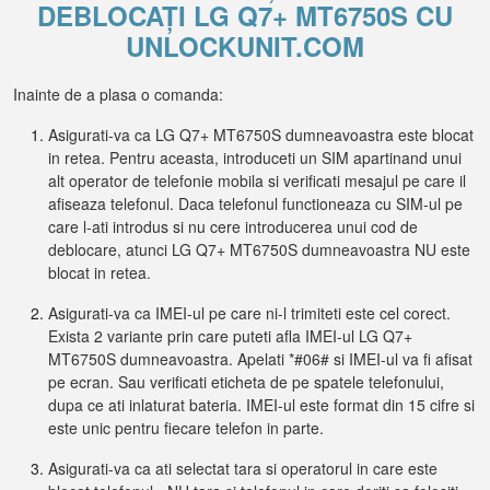
DEBLOCAȚI LG Q7+ MT6750S CU
UNLOCKUNIT.COM
Inainte de a plasa o comanda:
Asigurati-va ca LG Q7+ MT6750S dumneavoastra este blocat
in retea. Pentru aceasta, introduceti un SIM apartinand unui
alt operator de telefonie mobila si verificati mesajul pe care il
afiseaza telefonul. Daca telefonul functioneaza cu SIM-ul pe
care l-ati introdus si nu cere introducerea unui cod de
deblocare, atunci LG Q7+ MT6750S dumneavoastra NU este
blocat in retea.
Asigurati-va ca IMEI-ul pe care ni-l trimiteti este cel corect.
Exista 2 variante prin care puteti afla IMEI-ul LG Q7+
MT6750S dumneavoastra. Apelati *#06# si IMEI-ul va fi afisat
pe ecran. Sau verificati eticheta de pe spatele telefonului,
dupa ce ati inlaturat bateria. IMEI-ul este format din 15 cifre si
este unic pentru fiecare telefon in parte.
Asigurati-va ca ati selectat tara si operatorul in care este