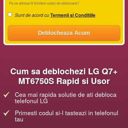
Pe ce adresa iti trimitem codul de deblocare?
Sunt de acord cu
Termenii si Conditiile
Deblocheaza Acum
Cum sa deblochezi LG Q7+
MT6750S Rapid si Usor
Cea mai rapida solutie de ati debloca
telefonul LG
Primesti codul si-l tasteazi in telefonul
tau