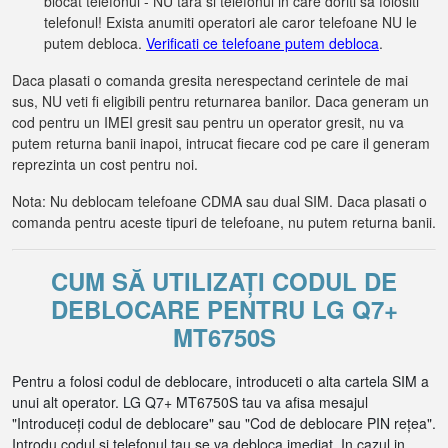
blocat telefonul - NU tara si telefonul in care doriti sa folositi
telefonul! Exista anumiti operatori ale caror telefoane NU le
putem debloca.
Verificati ce telefoane putem debloca
.
Daca plasati o comanda gresita nerespectand cerintele de mai
sus, NU veti fi eligibili pentru returnarea banilor. Daca generam un
cod pentru un IMEI gresit sau pentru un operator gresit, nu va
putem returna banii inapoi, intrucat fiecare cod pe care il generam
reprezinta un cost pentru noi.
Nota: Nu deblocam telefoane CDMA sau dual SIM. Daca plasati o
comanda pentru aceste tipuri de telefoane, nu putem returna banii.
CUM SĂ UTILIZAȚI CODUL DE
DEBLOCARE PENTRU LG Q7+
MT6750S
Pentru a folosi codul de deblocare, introduceti o alta cartela SIM a
unui alt operator. LG Q7+ MT6750S tau va afisa mesajul
"Introduceți codul de deblocare" sau "Cod de deblocare PIN rețea".
Introdu codul si telefonul tau se va debloca imediat. In cazul in