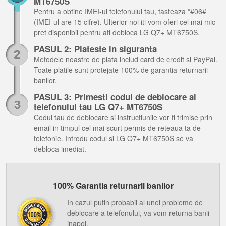
MT6750S
Pentru a obtine IMEI-ul telefonului tau, tasteaza *#06#
(IMEI-ul are 15 cifre). Ulterior noi iti vom oferi cel mai mic
pret disponibil pentru ati debloca LG Q7+ MT6750S.
PASUL 2: Plateste in siguranta
Metodele noastre de plata includ card de credit si PayPal.
Toate platile sunt protejate 100% de garantia returnarii
banilor.
PASUL 3: Primesti codul de deblocare al
telefonului tau LG Q7+ MT6750S
Codul tau de deblocare si instructiunile vor fi trimise prin
email in timpul cel mai scurt permis de reteaua ta de
telefonie. Introdu codul si LG Q7+ MT6750S se va
debloca imediat.
100% Garantia returnarii banilor
In cazul putin probabil al unei probleme de
deblocare a telefonului, va vom returna banii
inapoi.