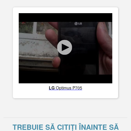
LG
Optimus P705
TREBUIE SĂ CITIȚI ÎNAINTE SĂ