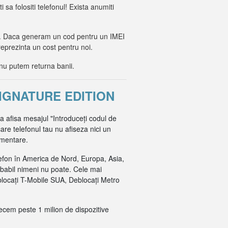
i sa folositi telefonul! Exista anumiti
lor. Daca generam un cod pentru un IMEI
reprezinta un cost pentru noi.
nu putem returna banii.
IGNATURE EDITION
va afisa mesajul "Introduceți codul de
are telefonul tau nu afiseza nici un
imentare.
efon în America de Nord, Europa, Asia,
obabil nimeni nu poate. Cele mai
blocați T-Mobile SUA, Deblocați Metro
recem peste 1 milion de dispozitive