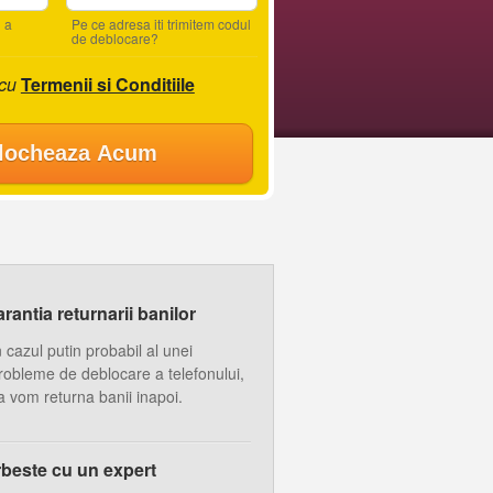
 a
Pe ce adresa iti trimitem codul
de deblocare?
 cu
Termenii si Conditiile
locheaza Acum
antia returnarii banilor
n cazul putin probabil al unei
robleme de deblocare a telefonului,
a vom returna banii inapoi.
beste cu un expert