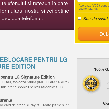
telefonului si reteaua in care
Apeleaza *#06# pentru
obtine IMEI-ul.
ormularul nostru si vei obtine
i debloca telefonul.
Sunt de acord
Deb
 DEBLOCARE PENTRU LG
URE EDITION
100% Gar
 pentru LG Signature Edition
I
ului tau, tasteaza *#06# (IMEI-ul are 15 cifre).
p
ai mic pret disponibil pentru ati debloca LG
v
guranta
Vor
d card de credit si PayPal. Toate platile sunt