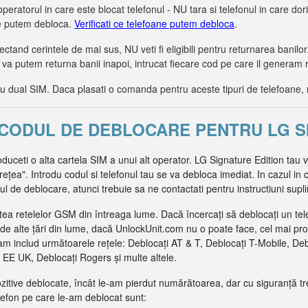
operatorul in care este blocat telefonul - NU tara si telefonul in care dorit
le putem debloca.
Verificati ce telefoane putem debloca
.
tand cerintele de mai sus, NU veti fi eligibili pentru returnarea bani
 va putem returna banii inapoi, intrucat fiecare cod pe care il generam 
dual SIM. Daca plasati o comanda pentru aceste tipuri de telefoane, 
I CODUL DE DEBLOCARE PENTRU LG S
oduceti o alta cartela SIM a unui alt operator. LG Signature Edition tau 
ea". Introdu codul si telefonul tau se va debloca imediat. In cazul in c
de deblocare, atunci trebuie sa ne contactati pentru instructiuni supl
ea retelelor GSM din întreaga lume. Dacă încercați să deblocați un tel
de alte țări din lume, dacă UnlockUnit.com nu o poate face, cel mai pr
m includ următoarele rețele: Deblocați AT & T, Deblocați T-Mobile, De
EE UK, Deblocați Rogers și multe altele.
pozitive deblocate, încât le-am pierdut numărătoarea, dar cu siguranță t
efon pe care le-am deblocat sunt: