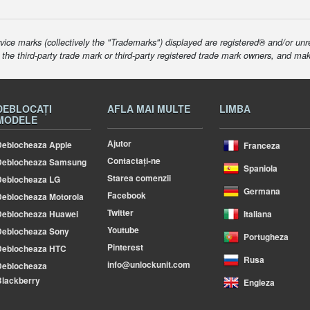
ice marks (collectively the "Trademarks") displayed are registered® and/or unr
f the third-party trade mark or third-party registered trade mark owners, and ma
DEBLOCAȚI
AFLA MAI MULTE
LIMBA
MODELE
Ajutor
eblocheaza Apple
Franceza
Contactați-ne
Deblocheaza Samsung
Spaniola
Starea comenzii
Deblocheaza LG
Germana
Facebook
eblocheaza Motorola
Twitter
Deblocheaza Huawei
Italiana
Youtube
Deblocheaza Sony
Portugheza
Pinterest
Deblocheaza HTC
Rusa
info@unlockunit.com
Deblocheaza
lackberry
Engleza