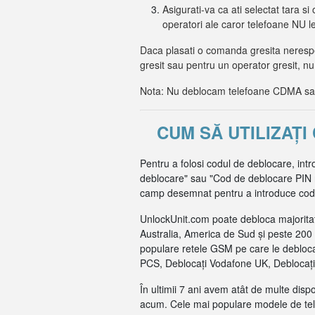
Asigurati-va ca ati selectat tara si 
operatori ale caror telefoane NU 
Daca plasati o comanda gresita nerespec
gresit sau pentru un operator gresit, nu
Nota: Nu deblocam telefoane CDMA sau 
CUM SĂ UTILIZAȚ
Pentru a folosi codul de deblocare, intr
deblocare" sau "Cod de deblocare PIN reț
camp desemnat pentru a introduce codul 
UnlockUnit.com poate debloca majoritat
Australia, America de Sud și peste 200 
populare retele GSM pe care le debloca
PCS, Deblocați Vodafone UK, Deblocați 
În ultimii 7 ani avem atât de multe dis
acum. Cele mai populare modele de tel