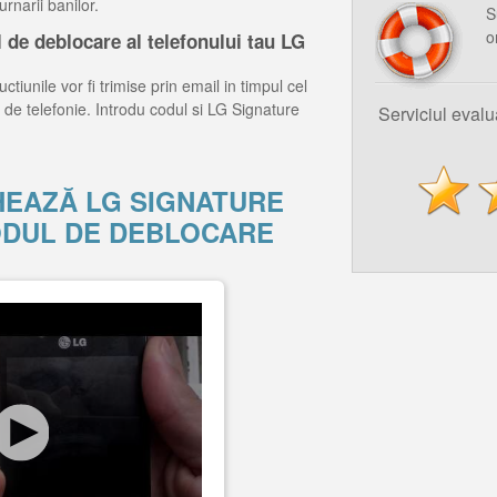
rnarii banilor.
S
o
 de deblocare al telefonului tau LG
ctiunile vor fi trimise prin email in timpul cel
 de telefonie. Introdu codul si LG Signature
Serviciul eval
EAZĂ LG SIGNATURE
CODUL DE DEBLOCARE