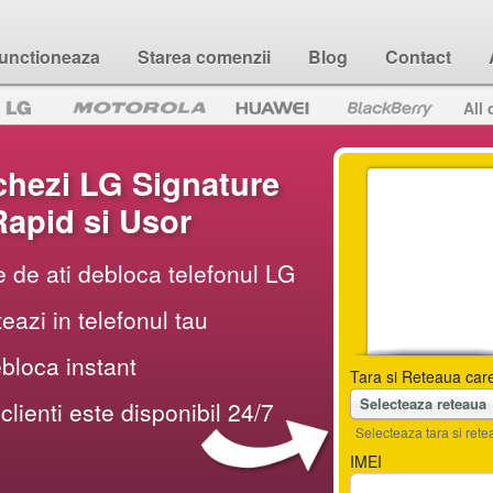
unctioneaza
Starea comenzii
Blog
Contact
All 
hezi LG Signature
Rapid si Usor
e de ati debloca telefonul LG
teazi in telefonul tau
ebloca instant
Tara si Reteaua care
Selecteaza reteaua
 clienti este disponibil 24/7
Selecteaza tara si retea
IMEI