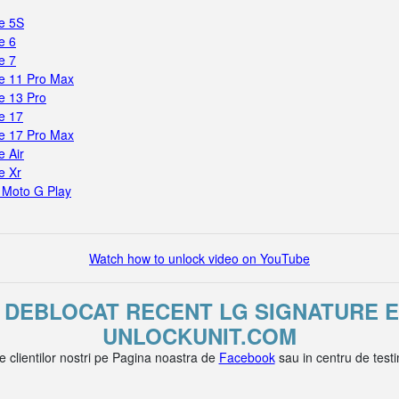
e 5S
e 6
e 7
e 11 Pro Max
e 13 Pro
e 17
e 17 Pro Max
 Air
e Xr
 Moto G Play
Watch how to unlock video on YouTube
U DEBLOCAT RECENT LG SIGNATURE E
UNLOCKUNIT.COM
le clientilor nostri pe Pagina noastra de
Facebook
sau in centru de test