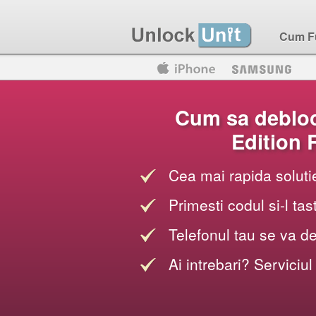
Cum F
Motorola
Huawei
Blackberry
Cum sa debloc
Edition 
Cea mai rapida soluti
Primesti codul si-l tas
Telefonul tau se va d
Ai intrebari? Serviciul