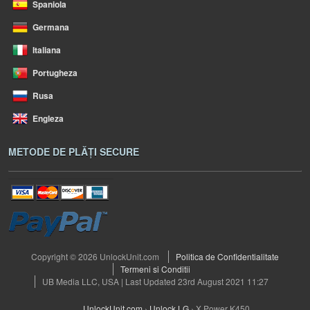
Spaniola
Germana
Italiana
Portugheza
Rusa
Engleza
METODE DE PLĂȚI SECURE
Copyright © 2026 UnlockUnit.com
Politica de Confidentialitate
Termeni si Conditii
UB Media LLC, USA | Last Updated 23rd August 2021 11:27
UnlockUnit.com
›
Unlock LG
›
X Power K450