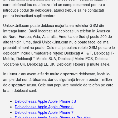
care telefonul tau nu afiseza nici un camp desemnat pentru a
introduce codul de deblocare, atunci trebuie sa ne contactati
pentru instructiuni suplimentare.
UnlockUnit.com poate debloca majoritatea retelelor GSM din
întreaga lume. Dacă încercați să deblocați un telefon în America
de Nord, Europa, Asia, Australia, America de Sud și peste 200 de
alte țări din lume, dacă UnlockUnit.com nu o poate face, cel mai
probabil nimeni nu poate. Cele mai populare retele GSM pe care le
deblocam includ următoarele rețele: Deblocați AT & T, Deblocați T-
Mobile, Deblocați T-Mobile SUA, Deblocați Metro PCS, Deblocați
Vodafone UK, Deblocați EE UK, Deblocați Rogers și multe altele.
În ultimii 7 ani avem atât de multe dispozitive deblocate, încât le-
am pierdut numărătoarea, dar cu siguranță trecem peste 1 milion
de dispozitive acum. Cele mai populare modele de telefon pe care
le-am deblocat sunt:
Deblocheaza Apple Apple iPhone 5S
Deblocheaza Apple Apple iPhone 6
Deblocheaza Apple Apple iPhone 7
Deblocheaza Apple Apple iPhone 11 Pro Max