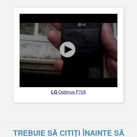
LG
Optimus P705
TREBUIE SĂ CITIȚI ÎNAINTE SĂ