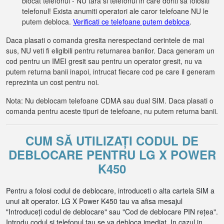
blocat telefonul - NU tara si telefonul in care doriti sa folositi
telefonul! Exista anumiti operatori ale caror telefoane NU le
putem debloca.
Verificati ce telefoane putem debloca
.
Daca plasati o comanda gresita nerespectand cerintele de mai
sus, NU veti fi eligibili pentru returnarea banilor. Daca generam un
cod pentru un IMEI gresit sau pentru un operator gresit, nu va
putem returna banii inapoi, intrucat fiecare cod pe care il generam
reprezinta un cost pentru noi.
Nota: Nu deblocam telefoane CDMA sau dual SIM. Daca plasati o
comanda pentru aceste tipuri de telefoane, nu putem returna banii.
CUM SĂ UTILIZAȚI CODUL DE
DEBLOCARE PENTRU LG X POWER
K450
Pentru a folosi codul de deblocare, introduceti o alta cartela SIM a
unui alt operator. LG X Power K450 tau va afisa mesajul
"Introduceți codul de deblocare" sau "Cod de deblocare PIN rețea".
Introdu codul si telefonul tau se va debloca imediat. In cazul in