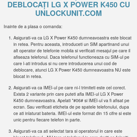
DEBLOCAȚI LG X POWER K450 CU
UNLOCKUNIT.COM
Inainte de a plasa o comanda:
Asigurati-va ca LG X Power K450 dumneavoastra este blocat
in retea. Pentru aceasta, introduceti un SIM apartinand unui
alt operator de telefonie mobila si verificati mesajul pe care il
afiseaza telefonul. Daca telefonul functioneaza cu SIM-ul pe
care l-ati introdus si nu cere introducerea unui cod de
deblocare, atunci LG X Power K450 dumneavoastra NU este
blocat in retea.
Asigurati-va ca IMEI-ul pe care ni-l trimiteti este cel corect.
Exista 2 variante prin care puteti afla IMEI-ul LG X Power
K450 dumneavoastra. Apelati *#06# si IMEI-ul va fi afisat pe
ecran. Sau verificati eticheta de pe spatele telefonului, dupa
ce ati inlaturat bateria. IMEI-ul este format din 15 cifre si este
unic pentru fiecare telefon in parte.
Asigurati-va ca ati selectat tara si operatorul in care este