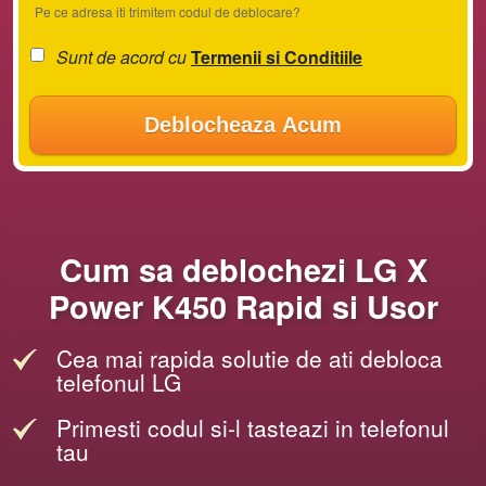
Pe ce adresa iti trimitem codul de deblocare?
Sunt de acord cu
Termenii si Conditiile
Deblocheaza Acum
Cum sa deblochezi LG X
Power K450 Rapid si Usor
Cea mai rapida solutie de ati debloca
telefonul LG
Primesti codul si-l tasteazi in telefonul
tau