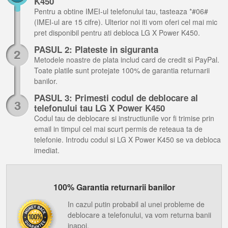
K450
Pentru a obtine IMEI-ul telefonului tau, tasteaza *#06#
(IMEI-ul are 15 cifre). Ulterior noi iti vom oferi cel mai mic
pret disponibil pentru ati debloca LG X Power K450.
PASUL 2: Plateste in siguranta
Metodele noastre de plata includ card de credit si PayPal.
Toate platile sunt protejate 100% de garantia returnarii
banilor.
PASUL 3: Primesti codul de deblocare al
telefonului tau LG X Power K450
Codul tau de deblocare si instructiunile vor fi trimise prin
email in timpul cel mai scurt permis de reteaua ta de
telefonie. Introdu codul si LG X Power K450 se va debloca
imediat.
100% Garantia returnarii banilor
In cazul putin probabil al unei probleme de
deblocare a telefonului, va vom returna banii
inapoi.