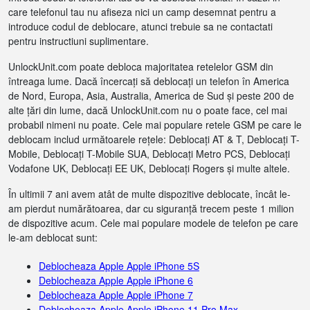
care telefonul tau nu afiseza nici un camp desemnat pentru a
introduce codul de deblocare, atunci trebuie sa ne contactati
pentru instructiuni suplimentare.
UnlockUnit.com poate debloca majoritatea retelelor GSM din
întreaga lume. Dacă încercați să deblocați un telefon în America
de Nord, Europa, Asia, Australia, America de Sud și peste 200 de
alte țări din lume, dacă UnlockUnit.com nu o poate face, cel mai
probabil nimeni nu poate. Cele mai populare retele GSM pe care le
deblocam includ următoarele rețele: Deblocați AT & T, Deblocați T-
Mobile, Deblocați T-Mobile SUA, Deblocați Metro PCS, Deblocați
Vodafone UK, Deblocați EE UK, Deblocați Rogers și multe altele.
În ultimii 7 ani avem atât de multe dispozitive deblocate, încât le-
am pierdut numărătoarea, dar cu siguranță trecem peste 1 milion
de dispozitive acum. Cele mai populare modele de telefon pe care
le-am deblocat sunt:
Deblocheaza Apple Apple iPhone 5S
Deblocheaza Apple Apple iPhone 6
Deblocheaza Apple Apple iPhone 7
Deblocheaza Apple Apple iPhone 11 Pro Max