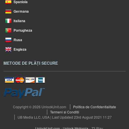
Spaniola
Germana
Italiana
Portugheza
Rusa
Engleza
METODE DE PLĂȚI SECURE
Copyright © 2026 UnlockUnit.com
Politica de Confidentialitate
Termeni si Conditii
UB Media LLC, USA | Last Updated 23rd August 2021 11:27
UnlockUnit.com
›
Unlock Motorola
›
Z3 Play