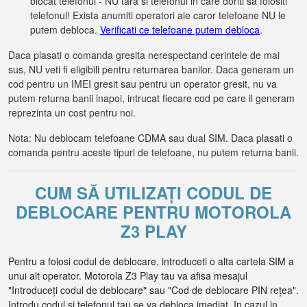
blocat telefonul - NU tara si telefonul in care doriti sa folositi
telefonul! Exista anumiti operatori ale caror telefoane NU le
putem debloca.
Verificati ce telefoane putem debloca
.
Daca plasati o comanda gresita nerespectand cerintele de mai
sus, NU veti fi eligibili pentru returnarea banilor. Daca generam un
cod pentru un IMEI gresit sau pentru un operator gresit, nu va
putem returna banii inapoi, intrucat fiecare cod pe care il generam
reprezinta un cost pentru noi.
Nota: Nu deblocam telefoane CDMA sau dual SIM. Daca plasati o
comanda pentru aceste tipuri de telefoane, nu putem returna banii.
CUM SĂ UTILIZAȚI CODUL DE
DEBLOCARE PENTRU MOTOROLA
Z3 PLAY
Pentru a folosi codul de deblocare, introduceti o alta cartela SIM a
unui alt operator. Motorola Z3 Play tau va afisa mesajul
"Introduceți codul de deblocare" sau "Cod de deblocare PIN rețea".
Introdu codul si telefonul tau se va debloca imediat. In cazul in