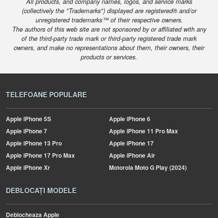
All products, and company names, logos, and service marks
(collectively the "Trademarks") displayed are registered® and/or
unregistered trademarks™ of their respective owners.
The authors of this web site are not sponsored by or affiliated with any
of the third-party trade mark or third-party registered trade mark
owners, and make no representations about them, their owners, their
products or services.
TELEFOANE POPULARE
Apple
iPhone 5S
Apple
iPhone 6
Apple
iPhone 7
Apple
iPhone 11 Pro Max
Apple
iPhone 13 Pro
Apple
iPhone 17
Apple
iPhone 17 Pro Max
Apple
iPhone Air
Apple
iPhone Xr
Motorola
Moto G Play (2024)
DEBLOCAȚI MODELE
Deblocheaza Apple