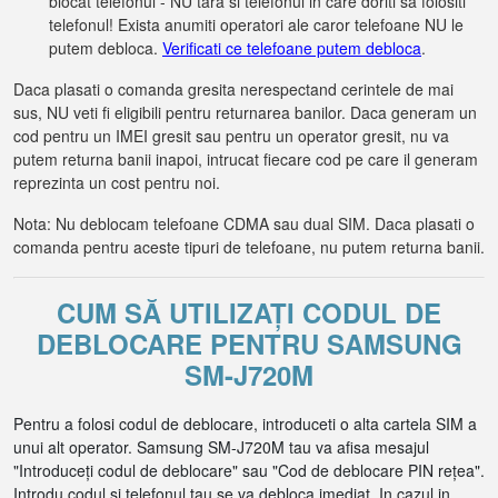
blocat telefonul - NU tara si telefonul in care doriti sa folositi
telefonul! Exista anumiti operatori ale caror telefoane NU le
putem debloca.
Verificati ce telefoane putem debloca
.
Daca plasati o comanda gresita nerespectand cerintele de mai
sus, NU veti fi eligibili pentru returnarea banilor. Daca generam un
cod pentru un IMEI gresit sau pentru un operator gresit, nu va
putem returna banii inapoi, intrucat fiecare cod pe care il generam
reprezinta un cost pentru noi.
Nota: Nu deblocam telefoane CDMA sau dual SIM. Daca plasati o
comanda pentru aceste tipuri de telefoane, nu putem returna banii.
CUM SĂ UTILIZAȚI CODUL DE
DEBLOCARE PENTRU SAMSUNG
SM-J720M
Pentru a folosi codul de deblocare, introduceti o alta cartela SIM a
unui alt operator. Samsung SM-J720M tau va afisa mesajul
"Introduceți codul de deblocare" sau "Cod de deblocare PIN rețea".
Introdu codul si telefonul tau se va debloca imediat. In cazul in