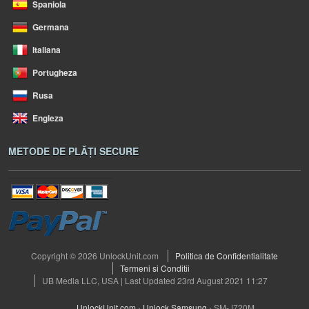
Spaniola
Germana
Italiana
Portugheza
Rusa
Engleza
METODE DE PLĂȚI SECURE
Copyright © 2026 UnlockUnit.com
Politica de Confidentialitate
Termeni si Conditii
UB Media LLC, USA | Last Updated 23rd August 2021 11:27
UnlockUnit.com
›
Unlock Samsung
›
SM-J720M