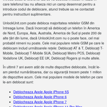
care telefonul tau nu afiseza nici un camp desemnat pentru a
introduce codul de deblocare, atunci trebuie sa ne contactati
pentru instructiuni suplimentare.
UnlockUnit.com poate debloca majoritatea retelelor GSM din
întreaga lume. Dacă încercați să deblocați un telefon în America
de Nord, Europa, Asia, Australia, America de Sud și peste 200 de
alte țări din lume, dacă UnlockUnit.com nu o poate face, cel mai
probabil nimeni nu poate. Cele mai populare retele GSM pe care le
deblocam includ următoarele rețele: Deblocați AT & T, Deblocați T-
Mobile, Deblocați T-Mobile SUA, Deblocați Metro PCS, Deblocați
Vodafone UK, Deblocați EE UK, Deblocați Rogers și multe altele.
În ultimii 7 ani avem atât de multe dispozitive deblocate, încât le-
am pierdut numărătoarea, dar cu siguranță trecem peste 1 milion
de dispozitive acum. Cele mai populare modele de telefon pe care
le-am deblocat sunt:
Deblocheaza Apple Apple iPhone 5S
Deblocheaza Apple Apple iPhone 6
Deblocheaza Apple Apple iPhone 7
Deblocheaza Apple Apple iPhone 11 Pro Max