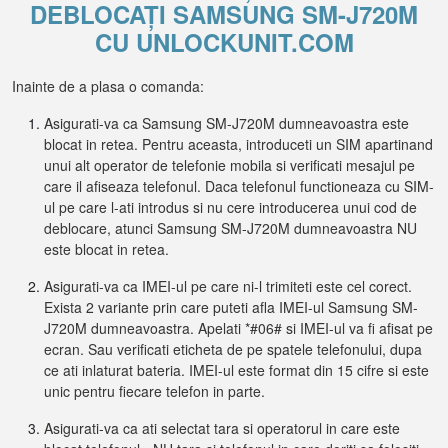
DEBLOCAȚI SAMSUNG SM-J720M
CU UNLOCKUNIT.COM
Inainte de a plasa o comanda:
Asigurati-va ca Samsung SM-J720M dumneavoastra este
blocat in retea. Pentru aceasta, introduceti un SIM apartinand
unui alt operator de telefonie mobila si verificati mesajul pe
care il afiseaza telefonul. Daca telefonul functioneaza cu SIM-
ul pe care l-ati introdus si nu cere introducerea unui cod de
deblocare, atunci Samsung SM-J720M dumneavoastra NU
este blocat in retea.
Asigurati-va ca IMEI-ul pe care ni-l trimiteti este cel corect.
Exista 2 variante prin care puteti afla IMEI-ul Samsung SM-
J720M dumneavoastra. Apelati *#06# si IMEI-ul va fi afisat pe
ecran. Sau verificati eticheta de pe spatele telefonului, dupa
ce ati inlaturat bateria. IMEI-ul este format din 15 cifre si este
unic pentru fiecare telefon in parte.
Asigurati-va ca ati selectat tara si operatorul in care este