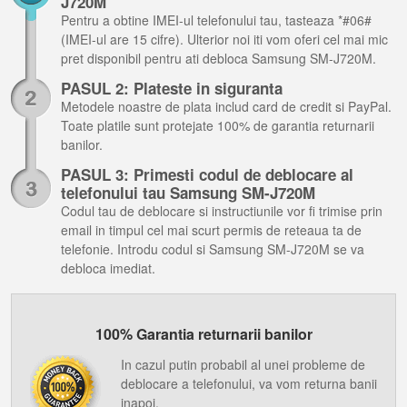
J720M
Pentru a obtine IMEI-ul telefonului tau, tasteaza *#06#
(IMEI-ul are 15 cifre). Ulterior noi iti vom oferi cel mai mic
pret disponibil pentru ati debloca Samsung SM-J720M.
PASUL 2: Plateste in siguranta
Metodele noastre de plata includ card de credit si PayPal.
Toate platile sunt protejate 100% de garantia returnarii
banilor.
PASUL 3: Primesti codul de deblocare al
telefonului tau Samsung SM-J720M
Codul tau de deblocare si instructiunile vor fi trimise prin
email in timpul cel mai scurt permis de reteaua ta de
telefonie. Introdu codul si Samsung SM-J720M se va
debloca imediat.
100% Garantia returnarii banilor
In cazul putin probabil al unei probleme de
deblocare a telefonului, va vom returna banii
inapoi.