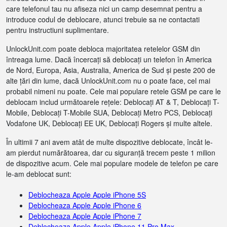
care telefonul tau nu afiseza nici un camp desemnat pentru a
introduce codul de deblocare, atunci trebuie sa ne contactati
pentru instructiuni suplimentare.
UnlockUnit.com poate debloca majoritatea retelelor GSM din
întreaga lume. Dacă încercați să deblocați un telefon în America
de Nord, Europa, Asia, Australia, America de Sud și peste 200 de
alte țări din lume, dacă UnlockUnit.com nu o poate face, cel mai
probabil nimeni nu poate. Cele mai populare retele GSM pe care le
deblocam includ următoarele rețele: Deblocați AT & T, Deblocați T-
Mobile, Deblocați T-Mobile SUA, Deblocați Metro PCS, Deblocați
Vodafone UK, Deblocați EE UK, Deblocați Rogers și multe altele.
În ultimii 7 ani avem atât de multe dispozitive deblocate, încât le-
am pierdut numărătoarea, dar cu siguranță trecem peste 1 milion
de dispozitive acum. Cele mai populare modele de telefon pe care
le-am deblocat sunt:
Deblocheaza Apple Apple iPhone 5S
Deblocheaza Apple Apple iPhone 6
Deblocheaza Apple Apple iPhone 7
Deblocheaza Apple Apple iPhone 11 Pro Max