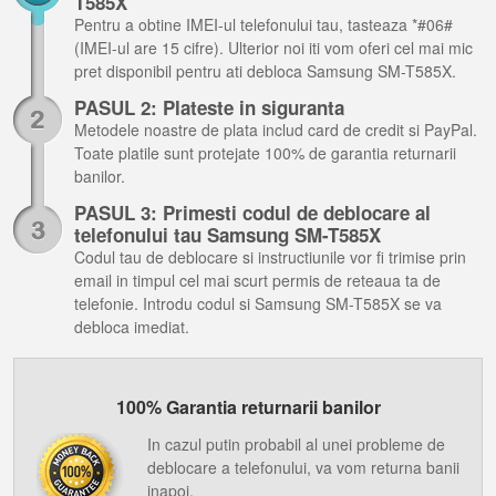
T585X
Pentru a obtine IMEI-ul telefonului tau, tasteaza *#06#
(IMEI-ul are 15 cifre). Ulterior noi iti vom oferi cel mai mic
pret disponibil pentru ati debloca Samsung SM-T585X.
PASUL 2: Plateste in siguranta
Metodele noastre de plata includ card de credit si PayPal.
Toate platile sunt protejate 100% de garantia returnarii
banilor.
PASUL 3: Primesti codul de deblocare al
telefonului tau Samsung SM-T585X
Codul tau de deblocare si instructiunile vor fi trimise prin
email in timpul cel mai scurt permis de reteaua ta de
telefonie. Introdu codul si Samsung SM-T585X se va
debloca imediat.
100% Garantia returnarii banilor
In cazul putin probabil al unei probleme de
deblocare a telefonului, va vom returna banii
inapoi.