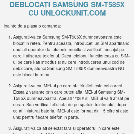
DEBLOCAȚI SAMSUNG SM-T585X
CU UNLOCKUNIT.COM
Inainte de a plasa o comanda:
Asigurati-va ca Samsung SM-T585X dumneavoastra este
blocat in retea. Pentru aceasta, introduceti un SIM apartinand
unui alt operator de telefonie mobila si verificati mesajul pe
care il afiseaza telefonul. Daca telefonul functioneaza cu SIM-
ul pe care l-ati introdus si nu cere introducerea unui cod de
deblocare, atunci Samsung SM-T585X dumneavoastra NU
este blocat in retea.
Asigurati-va ca IMEI-ul pe care ni-l trimiteti este cel corect.
Exista 2 variante prin care puteti afla IMEI-ul Samsung SM-
T585X dumneavoastra. Apelati *#06# si IMEI-ul va fi afisat pe
ecran. Sau verificati eticheta de pe spatele telefonului, dupa
ce ati inlaturat bateria. IMEI-ul este format din 15 cifre si este
unic pentru fiecare telefon in parte.
Asigurati-va ca ati selectat tara si operatorul in care este