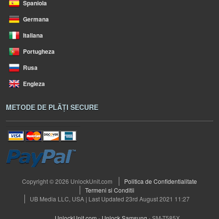
Spaniola
Germana
Italiana
Portugheza
Rusa
Engleza
METODE DE PLĂȚI SECURE
Copyright © 2026 UnlockUnit.com
Politica de Confidentialitate
Termeni si Conditii
UB Media LLC, USA | Last Updated 23rd August 2021 11:27
UnlockUnit.com
›
Unlock Samsung
›
SM-T585X