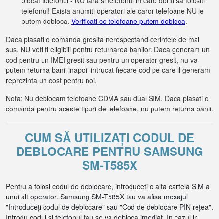
blocat telefonul - NU tara si telefonul in care doriti sa folositi
telefonul! Exista anumiti operatori ale caror telefoane NU le
putem debloca.
Verificati ce telefoane putem debloca
.
Daca plasati o comanda gresita nerespectand cerintele de mai
sus, NU veti fi eligibili pentru returnarea banilor. Daca generam un
cod pentru un IMEI gresit sau pentru un operator gresit, nu va
putem returna banii inapoi, intrucat fiecare cod pe care il generam
reprezinta un cost pentru noi.
Nota: Nu deblocam telefoane CDMA sau dual SIM. Daca plasati o
comanda pentru aceste tipuri de telefoane, nu putem returna banii.
CUM SĂ UTILIZAȚI CODUL DE
DEBLOCARE PENTRU SAMSUNG
SM-T585X
Pentru a folosi codul de deblocare, introduceti o alta cartela SIM a
unui alt operator. Samsung SM-T585X tau va afisa mesajul
"Introduceți codul de deblocare" sau "Cod de deblocare PIN rețea".
Introdu codul si telefonul tau se va debloca imediat. In cazul in