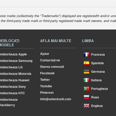
ice marks (collectively the "Trademarks") displayed are registered® and/or unr
f the third-party trade mark or third-party registered trade mark owners, and ma
DEBLOCAȚI
AFLA MAI MULTE
LIMBA
MODELE
Ajutor
eblocheaza Apple
Franceza
Contactați-ne
Deblocheaza Samsung
Spaniola
Starea comenzii
Deblocheaza LG
Germana
Facebook
eblocheaza Motorola
Twitter
Deblocheaza Huawei
Italiana
Youtube
Deblocheaza Sony
Portugheza
Pinterest
Deblocheaza HTC
Rusa
info@unlockunit.com
Deblocheaza
lackberry
Engleza