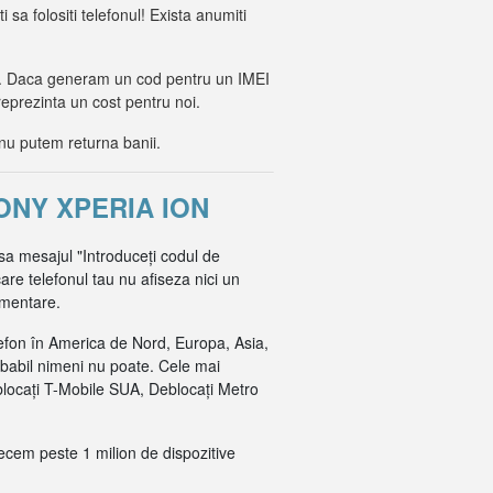
i sa folositi telefonul! Exista anumiti
lor. Daca generam un cod pentru un IMEI
reprezinta un cost pentru noi.
nu putem returna banii.
ONY XPERIA ION
isa mesajul "Introduceți codul de
are telefonul tau nu afiseza nici un
imentare.
efon în America de Nord, Europa, Asia,
obabil nimeni nu poate. Cele mai
blocați T-Mobile SUA, Deblocați Metro
recem peste 1 milion de dispozitive