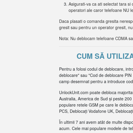
Asigurati-va ca ati selectat tara si 
operatori ale caror telefoane NU 
Daca plasati o comanda gresita nerespec
gresit sau pentru un operator gresit, nu
Nota: Nu deblocam telefoane CDMA sau 
CUM SĂ UTILIZ
Pentru a folosi codul de deblocare, intr
deblocare" sau "Cod de deblocare PIN reț
camp desemnat pentru a introduce codul 
UnlockUnit.com poate debloca majoritat
Australia, America de Sud și peste 200 
populare retele GSM pe care le debloca
PCS, Deblocați Vodafone UK, Deblocați 
În ultimii 7 ani avem atât de multe dis
acum. Cele mai populare modele de tel