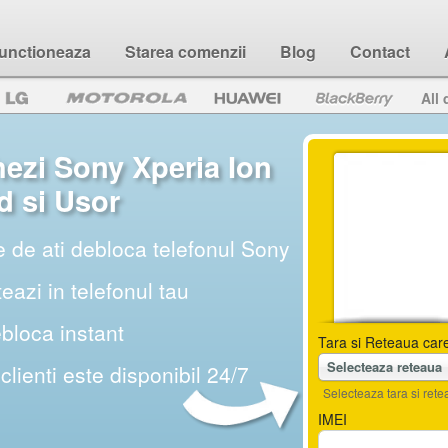
unctioneaza
Starea comenzii
Blog
Contact
All 
ezi Sony Xperia Ion
d si Usor
e de ati debloca telefonul Sony
teazi in telefonul tau
ebloca instant
Tara si Reteaua care
Selecteaza reteaua
 clienti este disponibil 24/7
Selecteaza tara si retea
IMEI