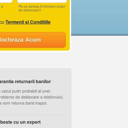
 a
Pe ce adresa iti trimitem codul
de deblocare?
 cu
Termenii si Conditiile
locheaza Acum
antia returnarii banilor
n cazul putin probabil al unei
robleme de deblocare a telefonului,
a vom returna banii inapoi.
beste cu un expert