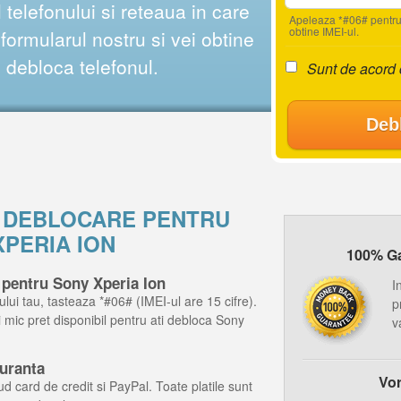
telefonului si reteaua in care
Apeleaza *#06# pentru
obtine IMEI-ul.
ormularul nostru si vei obtine
i debloca telefonul.
Sunt de acord
Deb
E DEBLOCARE PENTRU
XPERIA ION
100% Gar
 pentru Sony Xperia Ion
I
ului tau, tasteaza *#06# (IMEI-ul are 15 cifre).
p
ai mic pret disponibil pentru ati debloca Sony
v
guranta
Vor
d card de credit si PayPal. Toate platile sunt