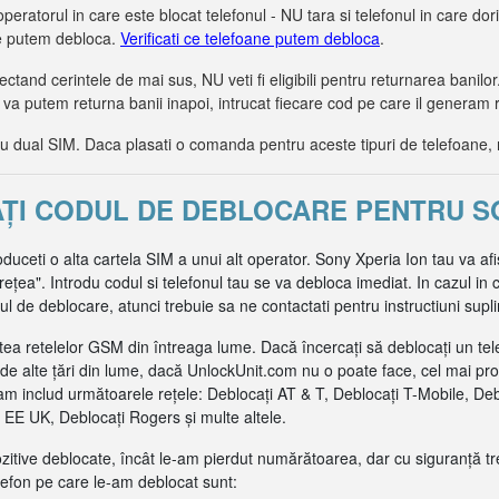
operatorul in care este blocat telefonul - NU tara si telefonul in care dorit
le putem debloca.
Verificati ce telefoane putem debloca
.
tand cerintele de mai sus, NU veti fi eligibili pentru returnarea bani
 va putem returna banii inapoi, intrucat fiecare cod pe care il generam 
dual SIM. Daca plasati o comanda pentru aceste tipuri de telefoane, 
AȚI CODUL DE DEBLOCARE PENTRU S
oduceti o alta cartela SIM a unui alt operator. Sony Xperia Ion tau va af
ea". Introdu codul si telefonul tau se va debloca imediat. In cazul in c
de deblocare, atunci trebuie sa ne contactati pentru instructiuni supl
ea retelelor GSM din întreaga lume. Dacă încercați să deblocați un tel
de alte țări din lume, dacă UnlockUnit.com nu o poate face, cel mai pr
m includ următoarele rețele: Deblocați AT & T, Deblocați T-Mobile, De
EE UK, Deblocați Rogers și multe altele.
pozitive deblocate, încât le-am pierdut numărătoarea, dar cu siguranță t
efon pe care le-am deblocat sunt: