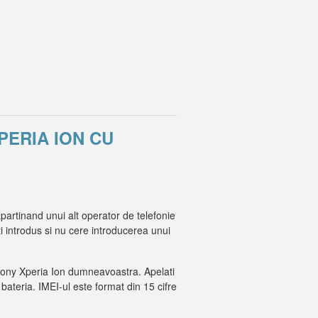
PERIA ION CU
artinand unui alt operator de telefonie
ti introdus si nu cere introducerea unui
ul Sony Xperia Ion dumneavoastra. Apelati
 bateria. IMEI-ul este format din 15 cifre