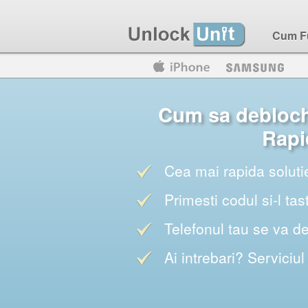
Cum F
Motorola
Huawei
Blackberry
Cum sa debloch
Rapi
Cea mai rapida soluti
Primesti codul si-l tas
Telefonul tau se va d
Ai intrebari? Serviciul