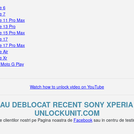
e 6
e 7
e 11 Pro Max
e 13 Pro
e 15 Pro Max
e 17
e 17 Pro Max
 Air
e Xr
 Moto G Play
Watch how to unlock video on YouTube
E AU DEBLOCAT RECENT SONY XPERIA 
UNLOCKUNIT.COM
le clientilor nostri pe Pagina noastra de
Facebook
sau in centru de test