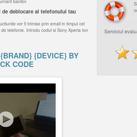
rnarii banilor.
S
o
de deblocare al telefonului tau
ctiunile vor fi trimise prin email in timpul cel
 de telefonie. Introdu codul si Sony Xperia Ion
Serviciul eval
{BRAND} {DEVICE} BY
CK CODE