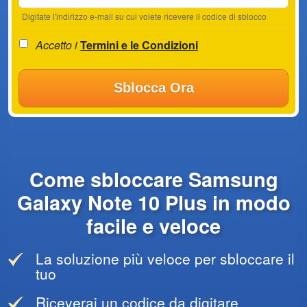
Digitate l'indirizzo e-mail su cui volete ricevere il codice di sblocco
Accetto i
Termini e le Condizioni
Sblocca Ora
Come sbloccare Samsung
Galaxy Note 10 Plus in modo
facile e veloce
La soluzione più veloce per sbloccare il
tuo
Riceverai un codice da digitare