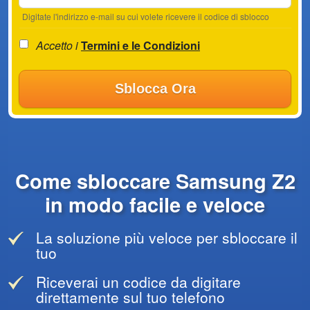
Digitate l'indirizzo e-mail su cui volete ricevere il codice di sblocco
Accetto i
Termini e le Condizioni
Sblocca Ora
Come sbloccare Samsung Z2
in modo facile e veloce
La soluzione più veloce per sbloccare il
tuo
Riceverai un codice da digitare
direttamente sul tuo telefono