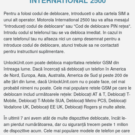
INTERNATIONAL 2500
Pentru a folosi codul de deblocare, introduceti o alta cartela SIM a
unui alt operator. Motorola International 2500 tau va afisa mesajul
"Introduceți codul de deblocare" sau "Cod de deblocare PIN rețea".
Introdu codul si telefonul tau se va debloca imediat. In cazul in
care telefonul tau nu afiseza nici un camp desemnat pentru a
introduce codul de deblocare, atunci trebuie sa ne contactati
pentru instructiuni suplimentare.
UnlockUnit.com poate debloca majoritatea retelelor GSM din
întreaga lume. Dacă încercați să deblocați un telefon în America
de Nord, Europa, Asia, Australia, America de Sud și peste 200 de
alte țări din lume, dacă UnlockUnit.com nu o poate face, cel mai
probabil nimeni nu poate. Cele mai populare retele GSM pe care le
deblocam includ următoarele rețele: Deblocați AT & T, Deblocați T-
Mobile, Deblocați T-Mobile SUA, Deblocați Metro PCS, Deblocați
Vodafone UK, Deblocați EE UK, Deblocați Rogers și multe altele.
În ultimii 7 ani avem atât de multe dispozitive deblocate, încât le-
am pierdut numărătoarea, dar cu siguranță trecem peste 1 milion
de dispozitive acum. Cele mai populare modele de telefon pe care