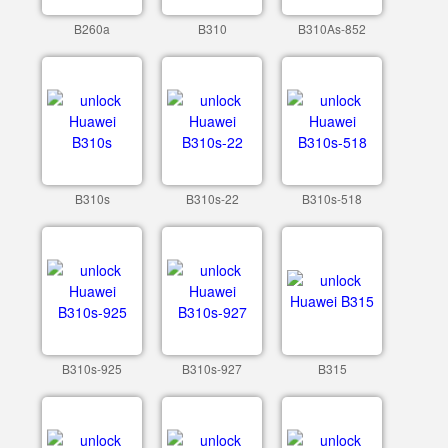
B260a
B310
B310As-852
B310s
B310s-22
B310s-518
B310s-925
B310s-927
B315