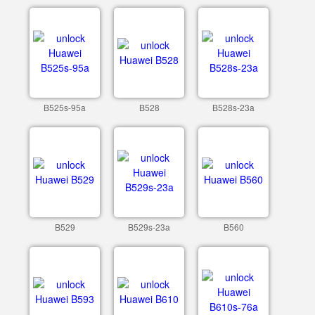
B525s-95a
B528
B528s-23a
B529
B529s-23a
B560