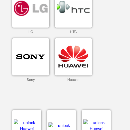
LG
HTC
Sony
Huawei