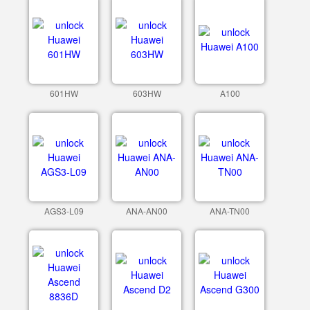
601HW
603HW
A100
AGS3-L09
ANA-AN00
ANA-TN00