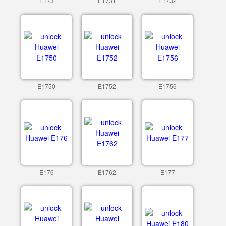
E173
E1731
E1732
E1750
E1752
E1756
E176
E1762
E177