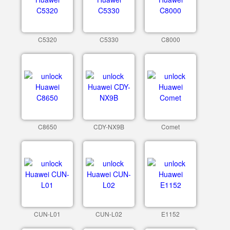
C5320
C5330
C8000
C8650
CDY-NX9B
Comet
CUN-L01
CUN-L02
E1152