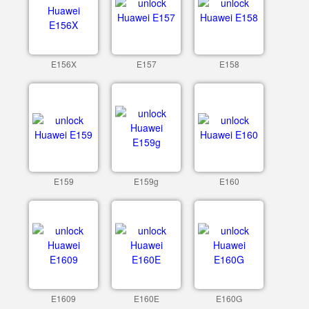
E156X
E157
E158
E159
E159g
E160
E1609
E160E
E160G