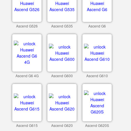
Ascend G526
Ascend G535
Ascend G6
Ascend G6 4G
Ascend G600
Ascend G610
Ascend G615
Ascend G620
Ascend G620S