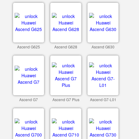
Ascend G625
Ascend G628
Ascend G630
Ascend G7
Ascend G7 Plus
Ascend G7-L01