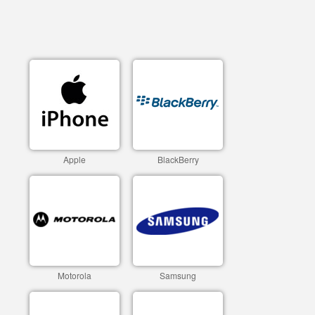
Apple
BlackBerry
Motorola
Samsung