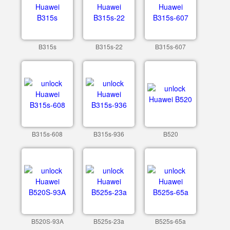
B315s
B315s-22
B315s-607
B315s-608
B315s-936
B520
B520S-93A
B525s-23a
B525s-65a